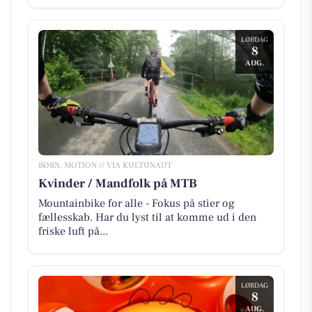
LØRDAG
8
AUG.
BØRN, MOTION // VIA KULTUNAUT
Kvinder / Mandfolk på MTB
Mountainbike for alle - Fokus på stier og
fællesskab. Har du lyst til at komme ud i den
friske luft på...
LØRDAG
8
AUG.