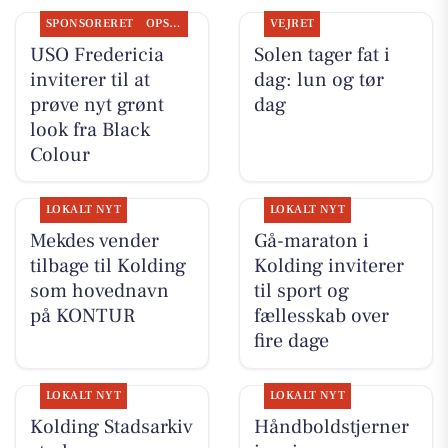
SPONSORERET
OPSLAGSTAVLEN
VEJRET
USO Fredericia
Solen tager fat i
inviterer til at
dag: lun og tør
prøve nyt grønt
dag
look fra Black
Colour
LOKALT NYT
LOKALT NYT
Mekdes vender
Gå-maraton i
tilbage til Kolding
Kolding inviterer
som hovednavn
til sport og
på KONTUR
fællesskab over
fire dage
LOKALT NYT
LOKALT NYT
Kolding Stadsarkiv
Håndboldstjerner