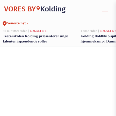
VORES BY
Kolding
Seneste nyt ›
56 minutter siden |
LOKALT NYT
1 time siden |
LOKALT NY
Teaterskolen Kolding præsenterer unge
Kolding Boldklub spil
talenter i spændende roller
hjemmekamp i Danma