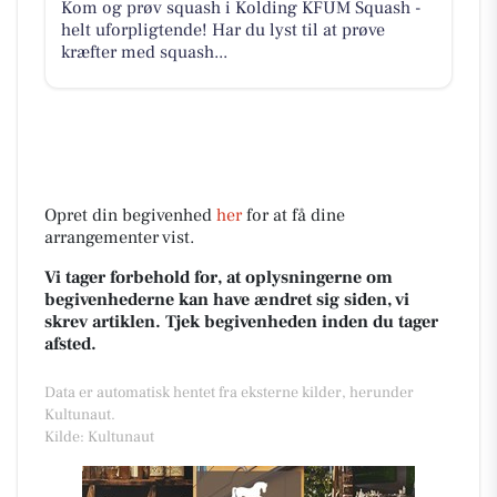
Kom og prøv squash i Kolding KFUM Squash -
helt uforpligtende! Har du lyst til at prøve
kræfter med squash...
Opret din begivenhed
her
for at få dine
arrangementer vist.
Vi tager forbehold for, at oplysningerne om
begivenhederne kan have ændret sig siden, vi
skrev artiklen. Tjek begivenheden inden du tager
afsted.
Data er automatisk hentet fra eksterne kilder, herunder
Kultunaut.
Kilde: Kultunaut