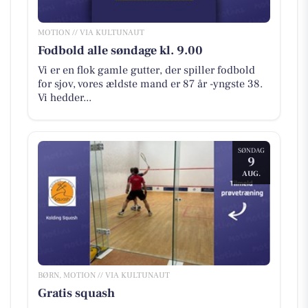
MOTION // VIA KULTUNAUT
Fodbold alle søndage kl. 9.00
Vi er en flok gamle gutter, der spiller fodbold
for sjov, vores ældste mand er 87 år -yngste 38.
Vi hedder...
SØNDAG
9
AUG.
BØRN, MOTION // VIA KULTUNAUT
Gratis squash