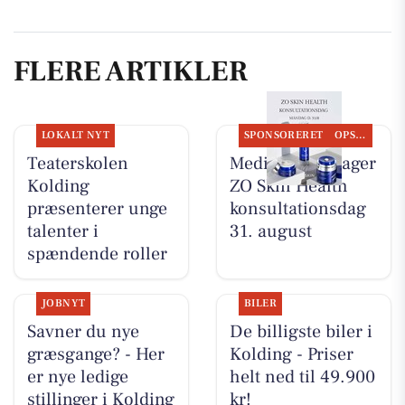
FLERE ARTIKLER
LOKALT NYT
SPONSORERET
OPSLAGSTAVLEN
Teaterskolen
MediSkin gentager
Kolding
ZO Skin Health
præsenterer unge
konsultationsdag
talenter i
31. august
spændende roller
JOBNYT
BILER
Savner du nye
De billigste biler i
græsgange? - Her
Kolding - Priser
er nye ledige
helt ned til 49.900
stillinger i Kolding
kr!