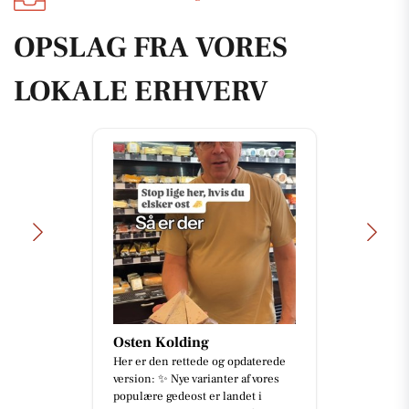
OPSLAG FRA VORES
LOKALE ERHVERV
Osten Kolding
Her er den rettede og opdaterede
version: ✨ Nye varianter af vores
populære gedeost er landet i