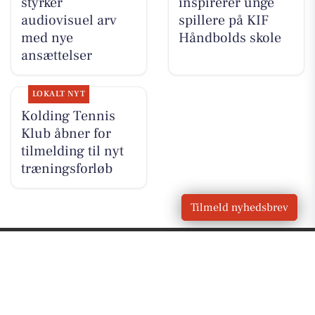
styrker
inspirerer unge
audiovisuel arv
spillere på KIF
med nye
Håndbolds skole
ansættelser
LOKALT NYT
Kolding Tennis
Klub åbner for
tilmelding til nyt
træningsforløb
Tilmeld nyhedsbrev
VORES BY
Kolding