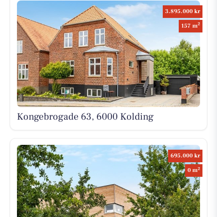
3.895.000 kr
2
157 m
Kongebrogade 63, 6000 Kolding
695.000 kr
2
0 m