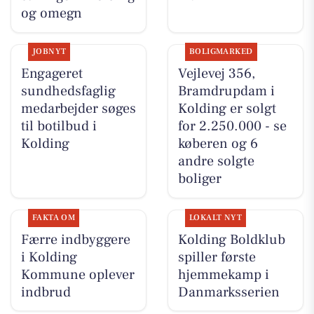
og omegn
JOBNYT
BOLIGMARKED
Engageret
Vejlevej 356,
sundhedsfaglig
Bramdrupdam i
medarbejder søges
Kolding er solgt
til botilbud i
for 2.250.000 - se
Kolding
køberen og 6
andre solgte
boliger
FAKTA OM
LOKALT NYT
Færre indbyggere
Kolding Boldklub
i Kolding
spiller første
Kommune oplever
hjemmekamp i
indbrud
Danmarksserien