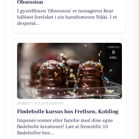
Obsession
I gyserfilmen 'Obsession' er teenageren Bear
håbløst forelsket i sin barndomsven Nikki. I et
desperat...
LØRDAG
8
AUG.
ØVRIGT // VIA KULTUNAUT
Flødebolle kursus hos Frellsen, Kolding
Imponér venner eller familie med dine egne
flødebolle kreationer! Lær at fremstille 10
flødeboller hos...