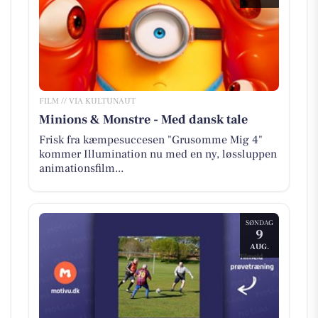
FILM // VIA KULTUNAUT
Minions & Monstre - Med dansk tale
Frisk fra kæmpesuccesen "Grusomme Mig 4"
kommer Illumination nu med en ny, løssluppen
animationsfilm...
SØNDAG
9
AUG.