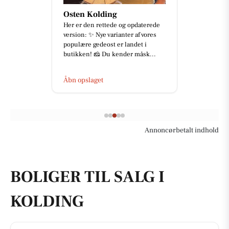
Osten Kolding
Her er den rettede og opdaterede
version: ✨ Nye varianter af vores
populære gedeost er landet i
butikken! 🧀 Du kender måsk...
Åbn opslaget
Annoncørbetalt indhold
BOLIGER TIL SALG I
KOLDING