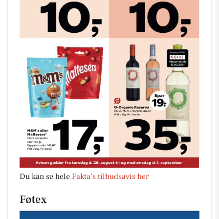
Du kan se hele
Fakta’s tilbudsavis her
Føtex