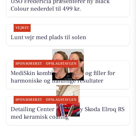
USO Fredericia præsenterer ny Black
Colour nederdel til 499 kr.
VEJRET
Lunt vejr med plads til solen
SPONSORERET
OPSLAGSTAVLEN
MediSkin kombinerer botox og filler for
harmoniske og naturlige resultater
SPONSORERET
OPSLAGSTAVLEN
Detailing Center klargør ny Skoda Elroq RS
med keramisk coating