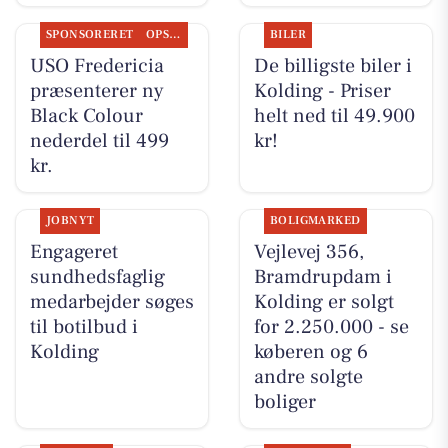
SPONSORERET
OPSLAGSTAVLEN
BILER
USO Fredericia
De billigste biler i
præsenterer ny
Kolding - Priser
Black Colour
helt ned til 49.900
nederdel til 499
kr!
kr.
JOBNYT
BOLIGMARKED
Engageret
Vejlevej 356,
sundhedsfaglig
Bramdrupdam i
medarbejder søges
Kolding er solgt
til botilbud i
for 2.250.000 - se
Kolding
køberen og 6
andre solgte
boliger