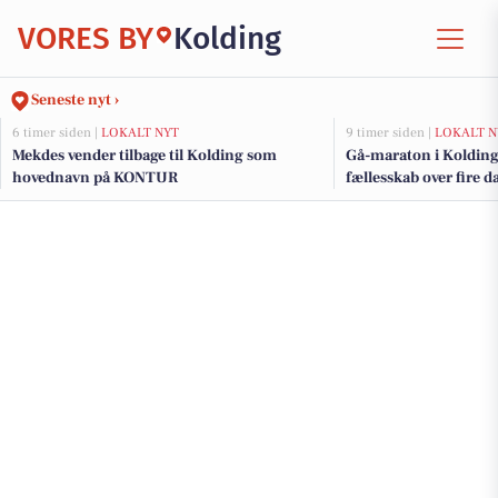
VORES BY
Kolding
Seneste nyt ›
6 timer siden |
LOKALT NYT
9 timer siden |
LOKALT N
Mekdes vender tilbage til Kolding som
Gå-maraton i Kolding i
hovednavn på KONTUR
fællesskab over fire d