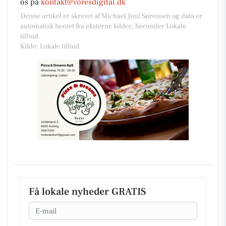
os på
kontakt@voresdigital.dk
Denne artikel er skrevet af Michael Juul Sørensen og data er
automatisk hentet fra eksterne kilder, herunder Lokale
tilbud.
Kilde: Lokale tilbud
Få lokale nyheder GRATIS
Email