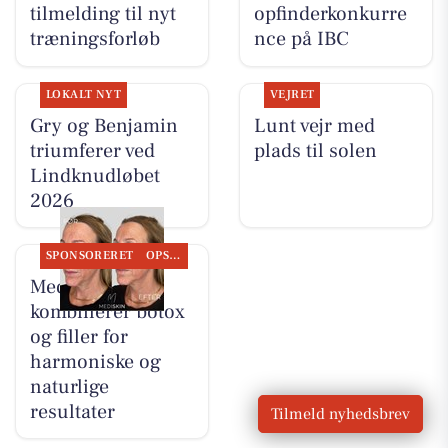
tilmelding til nyt
opfinderkonkurre
træningsforløb
nce på IBC
LOKALT NYT
VEJRET
Gry og Benjamin
Lunt vejr med
triumferer ved
plads til solen
Lindknudløbet
2026
SPONSORERET
OPSLAGSTAVLEN
MediSkin
kombinerer botox
og filler for
harmoniske og
naturlige
resultater
Tilmeld nyhedsbrev