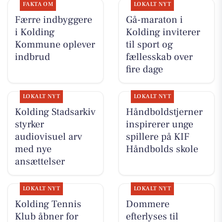
FAKTA OM
LOKALT NYT
Færre indbyggere
Gå-maraton i
i Kolding
Kolding inviterer
Kommune oplever
til sport og
indbrud
fællesskab over
fire dage
LOKALT NYT
LOKALT NYT
Kolding Stadsarkiv
Håndboldstjerner
styrker
inspirerer unge
audiovisuel arv
spillere på KIF
med nye
Håndbolds skole
ansættelser
LOKALT NYT
LOKALT NYT
Kolding Tennis
Dommere
Klub åbner for
efterlyses til