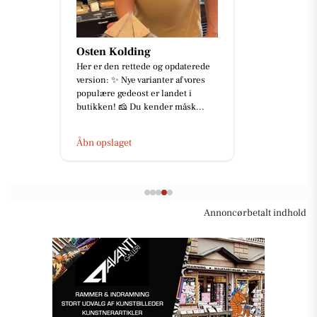
Detailing Center
Ny Skoda Elroq RS i en fantastisk
rød metallak ❤️✨ En fabriksny bil
er ikke nødvendigvis
ensbetydende med en perfekt lak.
De...
Åbn opslaget
Annoncørbetalt indhold