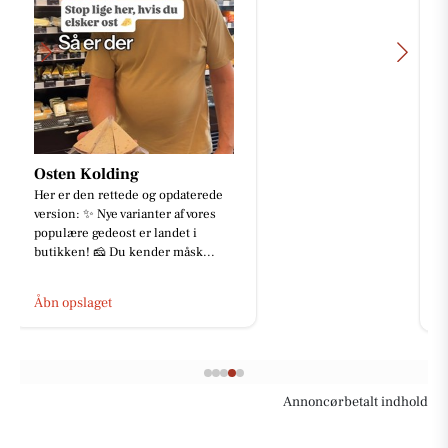
Detailing Center
Ny Skoda Elroq RS i en fantastisk
rød metallak ❤️✨ En fabriksny bil
er ikke nødvendigvis
ensbetydende med en perfekt lak.
De...
Åbn opslaget
Annoncørbetalt indhold