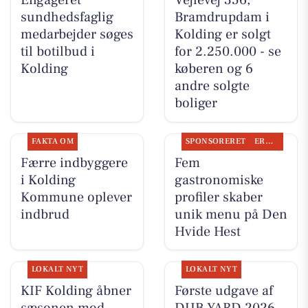
Engageret
Vejlevej 356,
sundhedsfaglig
Bramdrupdam i
medarbejder søges
Kolding er solgt
til botilbud i
for 2.250.000 - se
Kolding
køberen og 6
andre solgte
boliger
FAKTA OM
SPONSORERET
ERHVERV
Færre indbyggere
Fem
i Kolding
gastronomiske
Kommune oplever
profiler skaber
indbrud
unik menu på Den
Hvide Hest
LOKALT NYT
LOKALT NYT
KIF Kolding åbner
Første udgave af
sæsonen mod
DUB YARD 2026