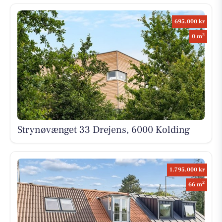
695.000 kr
2
0 m
Strynøvænget 33 Drejens, 6000 Kolding
1.795.000 kr
2
66 m