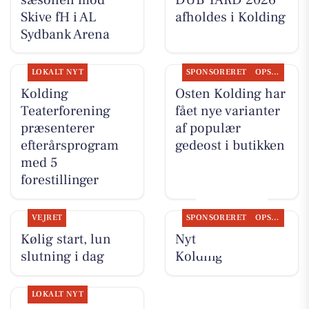
Skive fH i AL
afholdes i Kolding
Sydbank Arena
LOKALT NYT
SPONSORERET
OPSLAGSTAVLEN
Kolding
Osten Kolding har
Teaterforening
fået nye varianter
præsenterer
af populær
efterårsprogram
gedeost i butikken
med 5
forestillinger
VEJRET
SPONSORERET
OPSLAGSTAVLEN
Kølig start, lun
Nyt fra Osten
slutning i dag
Kolding
LOKALT NYT