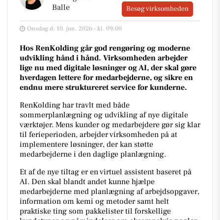
Balle
Besøg virksomheden
Onsdag d. 10. jun. 2026 - kl. 09:00
Hos RenKolding går god rengøring og moderne
udvikling hånd i hånd. Virksomheden arbejder
lige nu med digitale løsninger og AI, der skal gøre
hverdagen lettere for medarbejderne, og sikre en
endnu mere struktureret service for kunderne.
RenKolding har travlt med både
sommerplanlægning og udvikling af nye digitale
værktøjer. Mens kunder og medarbejdere gør sig klar
til ferieperioden, arbejder virksomheden på at
implementere løsninger, der kan støtte
medarbejderne i den daglige planlægning.
Et af de nye tiltag er en virtuel assistent baseret på
AI. Den skal blandt andet kunne hjælpe
medarbejderne med planlægning af arbejdsopgaver,
information om kemi og metoder samt helt
praktiske ting som pakkelister til forskellige