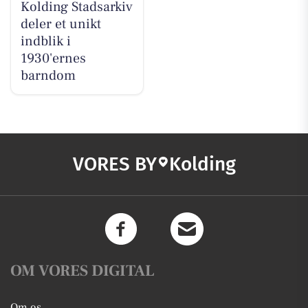
Kolding Stadsarkiv
deler et unikt
indblik i
1930'ernes
barndom
VORES BY
Kolding
OM VORES DIGITAL
Om os