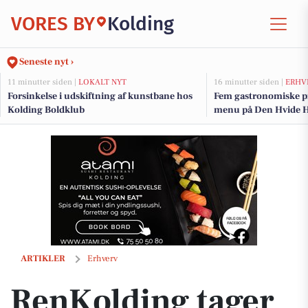
VORES BY
Kolding
Seneste nyt ›
11 minutter siden |
LOKALT NYT
16 minutter siden |
ERHV
Forsinkelse i udskiftning af kunstbane hos
Fem gastronomiske pr
Kolding Boldklub
menu på Den Hvide H
RenKolding tager digitale skridt i hverdagen
ARTIKLER
Erhverv
RenKolding tager