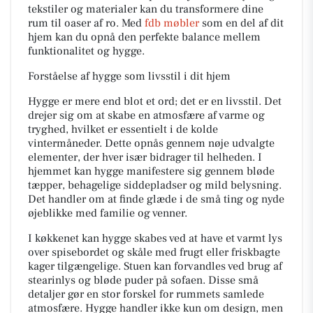
tekstiler og materialer kan du transformere dine
rum til oaser af ro. Med
fdb møbler
som en del af dit
hjem kan du opnå den perfekte balance mellem
funktionalitet og hygge.
Forståelse af hygge som livsstil i dit hjem
Hygge er mere end blot et ord; det er en livsstil. Det
drejer sig om at skabe en atmosfære af varme og
tryghed, hvilket er essentielt i de kolde
vintermåneder. Dette opnås gennem nøje udvalgte
elementer, der hver især bidrager til helheden. I
hjemmet kan hygge manifestere sig gennem bløde
tæpper, behagelige siddepladser og mild belysning.
Det handler om at finde glæde i de små ting og nyde
øjeblikke med familie og venner.
I køkkenet kan hygge skabes ved at have et varmt lys
over spisebordet og skåle med frugt eller friskbagte
kager tilgængelige. Stuen kan forvandles ved brug af
stearinlys og bløde puder på sofaen. Disse små
detaljer gør en stor forskel for rummets samlede
atmosfære. Hygge handler ikke kun om design, men