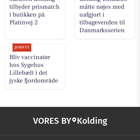
tilbyder prismatch
måtte nøjes med
i butikken på
uafgjort i
Platinvej 2
tilbagevenden til
Danmarksserien
JOBNYT
Bliv vaccinatør
hos Sygehus
Lillebælt i det
jyske fjordområde
VORES BY
Kolding