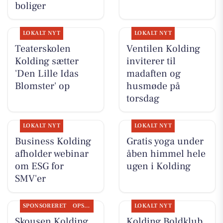
boliger
LOKALT NYT
LOKALT NYT
Teaterskolen
Ventilen Kolding
Kolding sætter
inviterer til
'Den Lille Idas
madaften og
Blomster' op
husmøde på
torsdag
LOKALT NYT
LOKALT NYT
Business Kolding
Gratis yoga under
afholder webinar
åben himmel hele
om ESG for
ugen i Kolding
SMV'er
SPONSORERET
OPSLAGSTAVLEN
LOKALT NYT
Skousen Kolding
Kolding Boldklub