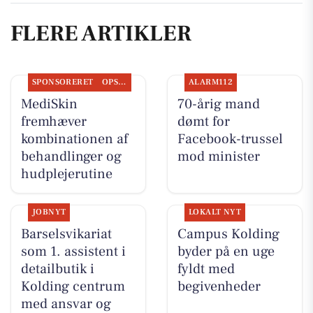
FLERE ARTIKLER
SPONSORERET
OPSLAGSTAVLEN
ALARM112
MediSkin
70-årig mand
fremhæver
dømt for
kombinationen af
Facebook-trussel
behandlinger og
mod minister
hudplejerutine
JOBNYT
LOKALT NYT
Barselsvikariat
Campus Kolding
som 1. assistent i
byder på en uge
detailbutik i
fyldt med
Kolding centrum
begivenheder
med ansvar og