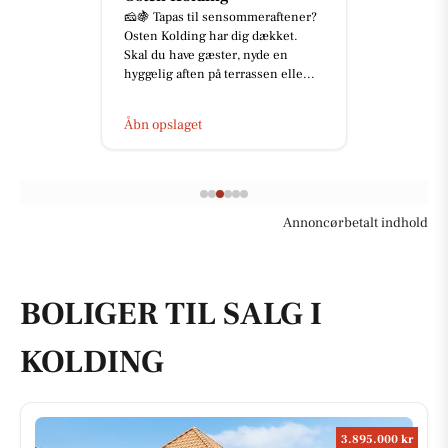
🧀🍇 Tapas til sensommeraftener?
Osten Kolding har dig dækket.
Skal du have gæster, nyde en
hyggelig aften på terrassen elle...
Åbn opslaget
Annoncørbetalt indhold
BOLIGER TIL SALG I
KOLDING
3.895.000 kr