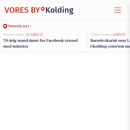
VORES BY
Kolding
Seneste nyt ›
3 timer siden |
ALARM112
4 timer siden |
JOBNYT
70-årig mand dømt for Facebook-trussel
Barselsvikariat som 1. 
mod minister
i Kolding centrum me
udviklingsmulighede