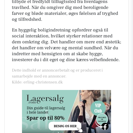
tilbyde et fredfyldt tilflugtssted fra hverdagens
travlhed. Når du omgiver dig med beroligende
farver og bløde materialer, øges følelsen af tryghed
og tilfredshed.
En hyggelig boligindretning opfordrer også til
social interaktion, hvilket styrker relationer med
dem omkring dig. Det handler om mere end æstetik;
det handler om velvære og mental sundhed. Når du
indretter med hensigten om at skabe hygge,
investerer du i dit eget og dine kæres velbefindende.
Dette indhold er annoncørbetalt og er produceret i
samarbejde med en annoncør.
Kilde: erling-christensen.dk