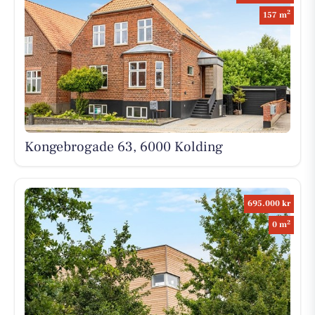
2
157 m
Kongebrogade 63, 6000 Kolding
695.000 kr
2
0 m