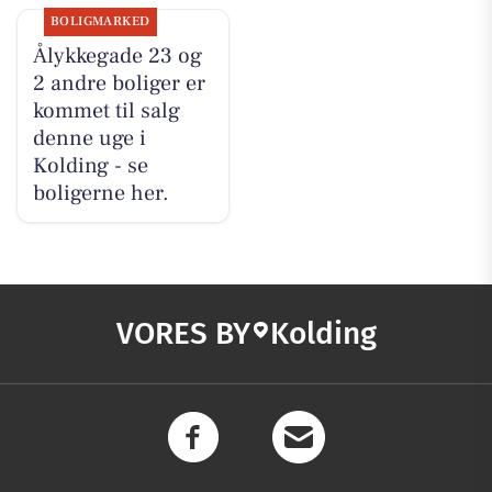
BOLIGMARKED
Ålykkegade 23 og
2 andre boliger er
kommet til salg
denne uge i
Kolding - se
boligerne her.
VORES BY
Kolding