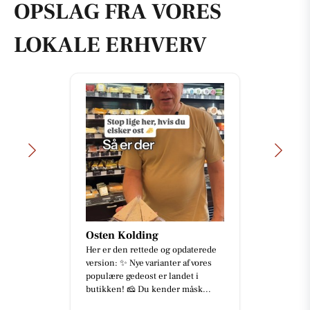
OPSLAG FRA VORES
LOKALE ERHVERV
Osten Kolding
Her er den rettede og opdaterede
version: ✨ Nye varianter af vores
populære gedeost er landet i
butikken! 🧀 Du kender måsk...