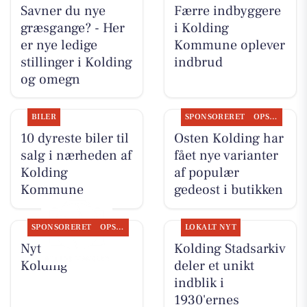
Savner du nye
Færre indbyggere
græsgange? - Her
i Kolding
er nye ledige
Kommune oplever
stillinger i Kolding
indbrud
og omegn
BILER
SPONSORERET
OPSLAGSTAVLEN
10 dyreste biler til
Osten Kolding har
salg i nærheden af
fået nye varianter
Kolding
af populær
Kommune
gedeost i butikken
SPONSORERET
OPSLAGSTAVLEN
LOKALT NYT
Nyt fra Osten
Kolding Stadsarkiv
Kolding
deler et unikt
indblik i
1930'ernes