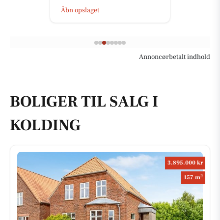
Åbn opslaget
Annoncørbetalt indhold
BOLIGER TIL SALG I
KOLDING
3.895.000 kr
2
157 m