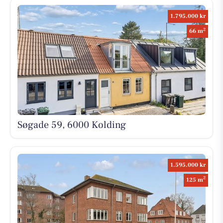
1.795.000 kr
2
66 m
Søgade 59, 6000 Kolding
1.595.000 kr
2
125 m