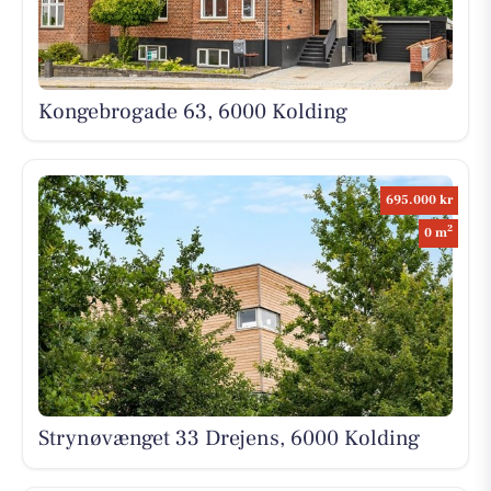
Kongebrogade 63, 6000 Kolding
695.000 kr
2
0 m
Strynøvænget 33 Drejens, 6000 Kolding