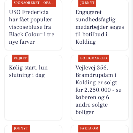
SPONSORERET
OPSLAGSTAVLEN
JOBNYT
USO Fredericia
Engageret
har fået populær
sundhedsfaglig
viscosebluse fra
medarbejder søges
Black Colour i tre
til botilbud i
nye farver
Kolding
VEJRET
BOLIGMARKED
Kølig start, lun
Vejlevej 356,
slutning i dag
Bramdrupdam i
Kolding er solgt
for 2.250.000 - se
køberen og 6
andre solgte
boliger
JOBNYT
FAKTA OM