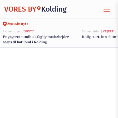
VORES BY
Kolding
Seneste nyt ›
1 time siden |
JOBNYT
5 timer siden |
VEJRET
Engageret sundhedsfaglig medarbejder
Kølig start, lun slutn
søges til botilbud i Kolding