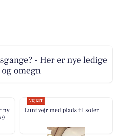
sgange? - Her er nye ledige
ng og omegn
VEJRET
r ny
Lunt vejr med plads til solen
99