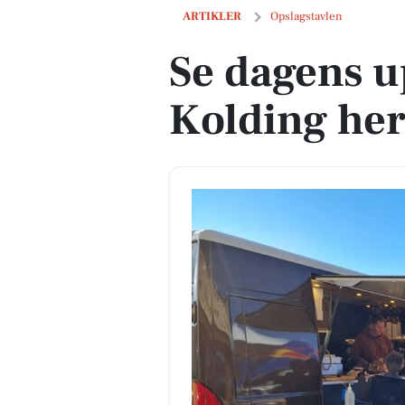
Se dagens updates fra Kolding her
ARTIKLER
Opslagstavlen
Se dagens u
Kolding he