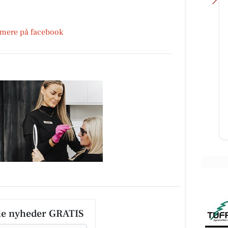
 mere på facebook
Skousen Kolding
Find løsninger til hverdagen hos
Skousen Kolding 💥 Vi står klar til
at hjælpe dig med at finde det
 for
rigtige. 📍 Platinvej 2...
Åbn opslaget
le nyheder GRATIS