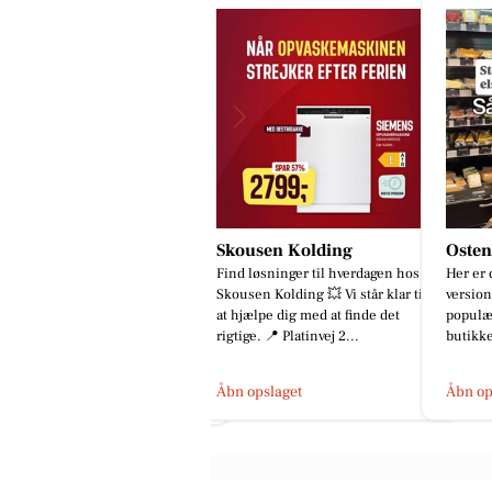
kousen Kolding
Osten Kolding
Detai
nd løsninger til hverdagen hos
Her er den rettede og opdaterede
Ny Skod
ousen Kolding 💥 Vi står klar til
version: ✨ Nye varianter af vores
rød met
 hjælpe dig med at finde det
populære gedeost er landet i
er ikke
gtige. 📍 Platinvej 2...
butikken! 🧀 Du kender måsk...
ensbety
De...
bn opslaget
Åbn opslaget
Åbn op