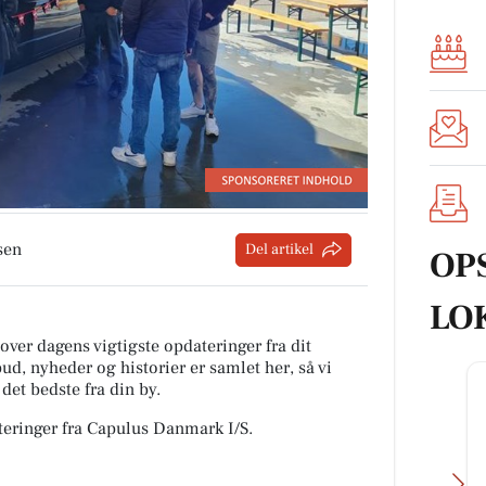
sen
Del artikel
OP
LO
 over dagens vigtigste opdateringer fra dit
ud, nyheder og historier er samlet her, så vi
t det bedste fra din by.
teringer fra Capulus Danmark I/S.