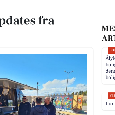
pdates fra
ME
r
AR
BO
Åly
boli
denn
boli
VE
Lunt