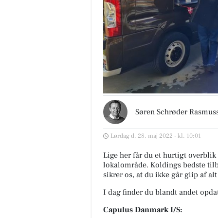
Søren Schrøder Rasmus
Lørdag d. 28. maj 2022 - kl. 10:01
Lige her får du et hurtigt overblik
lokalområde. Koldings bedste tilb
sikrer os, at du ikke går glip af al
I dag finder du blandt andet opda
Capulus Danmark I/S: