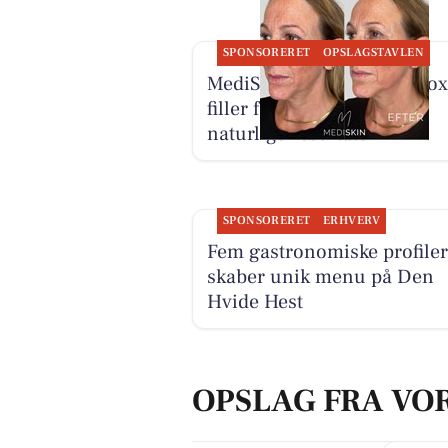
SPONSORERET
OPSLAGSTAVLEN
MediSkin kombinerer botox
filler for harmoniske og
naturlige resultater
SPONSORERET
ERHVERV
Fem gastronomiske profiler
skaber unik menu på Den
Hvide Hest
OPSLAG FRA VO