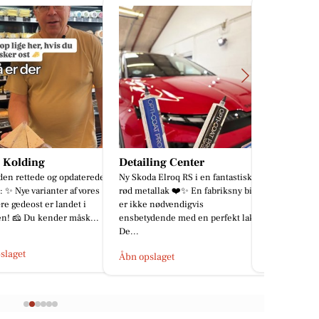
ling Center
Tufra Dyrecenter
USO Frede
a Elroq RS i en fantastisk
Nye kæledyr ankommet.
:::: Black Co
allak ❤️✨ En fabriksny bil
landet… og v
 nødvendigvis
den 🤎 Piger
dende med en perfekt lak.
Black Colour
Åbn opslaget
Åbn opslage
slaget