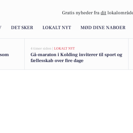
Gratis nyheder fra
dit
lokalområde
V
DET SKER
LOKALT NYT
MØD DINE NABOER
4 timer siden |
LOKALT NYT
g som
Gå-maraton i Kolding inviterer til sport og
fællesskab over fire dage