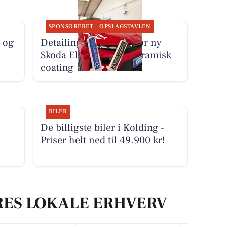
SPONSORERET
OPSLAGSTAVLEN
 og
Detailing Center klargør ny
Skoda Elroq RS med keramisk
coating
BILER
De billigste biler i Kolding -
Priser helt ned til 49.900 kr!
RES LOKALE ERHVERV