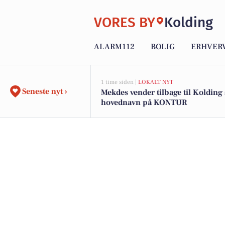
VORES BY
Kolding
ALARM112
BOLIG
ERHVER
1 time siden |
LOKALT NYT
Seneste nyt ›
Mekdes vender tilbage til Koldin
hovednavn på KONTUR