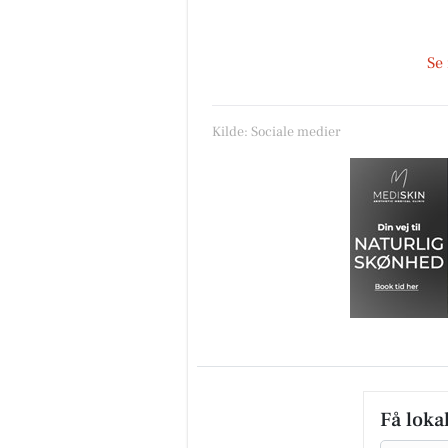
Se
MediSkin
Kilde: Sociale medier
✨ Der findes sjældent én
behandling, der kan det hele.
Derfor kombinerer vi ofte
forskellige behandlingsformer
at skabe ...
Åbn opslaget
Få loka