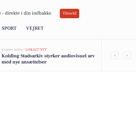
 -
direkte i din indbakke
Tilmeld
SPORT
VEJRET
4 timer siden |
LOKALT NYT
8 timer siden |
LO
‹
›
Kolding Stadsarkiv styrker audiovisuel arv
Håndboldstje
med nye ansættelser
på KIF Hånd