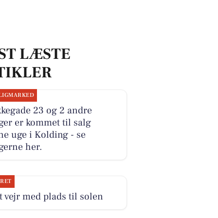
ST LÆSTE
TIKLER
LIGMARKED
kkegade 23 og 2 andre
ger er kommet til salg
e uge i Kolding - se
gerne her.
JRET
 vejr med plads til solen