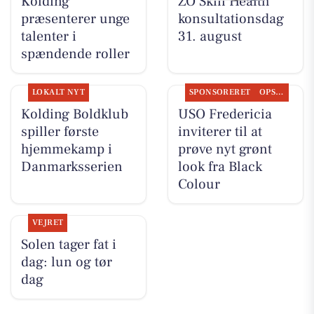
Kolding
ZO Skin Health
præsenterer unge
konsultationsdag
talenter i
31. august
spændende roller
LOKALT NYT
SPONSORERET
OPSLAGSTAVLEN
Kolding Boldklub
USO Fredericia
spiller første
inviterer til at
hjemmekamp i
prøve nyt grønt
Danmarksserien
look fra Black
Colour
VEJRET
Solen tager fat i
dag: lun og tør
dag