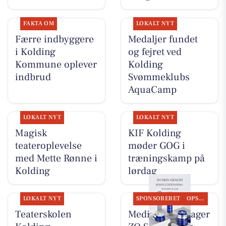
FAKTA OM
LOKALT NYT
Færre indbyggere
Medaljer fundet
i Kolding
og fejret ved
Kommune oplever
Kolding
indbrud
Svømmeklubs
AquaCamp
LOKALT NYT
LOKALT NYT
Magisk
KIF Kolding
teateroplevelse
møder GOG i
med Mette Rønne i
træningskamp på
Kolding
lørdag
LOKALT NYT
SPONSORERET
OPSLAGSTAVLEN
Teaterskolen
MediSkin gentager