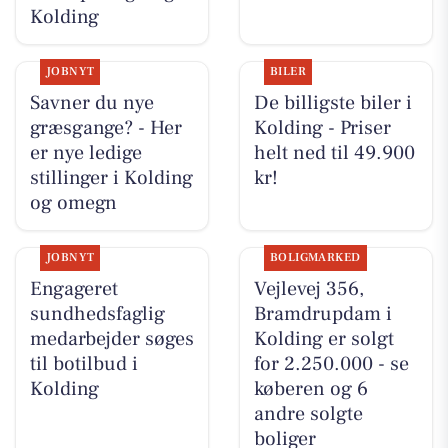
Kolding
JOBNYT
BILER
Savner du nye
De billigste biler i
græsgange? - Her
Kolding - Priser
er nye ledige
helt ned til 49.900
stillinger i Kolding
kr!
og omegn
JOBNYT
BOLIGMARKED
Engageret
Vejlevej 356,
sundhedsfaglig
Bramdrupdam i
medarbejder søges
Kolding er solgt
til botilbud i
for 2.250.000 - se
Kolding
køberen og 6
andre solgte
boliger