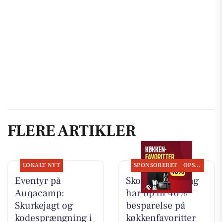
FLERE ARTIKLER
LOKALT NYT
SPONSORERET
OPSLAGSTAVLEN
Eventyr på
Skousen Kolding
Auqacamp:
har op til 40%
Skurkejagt og
besparelse på
kodesprængning i
køkkenfavoritter