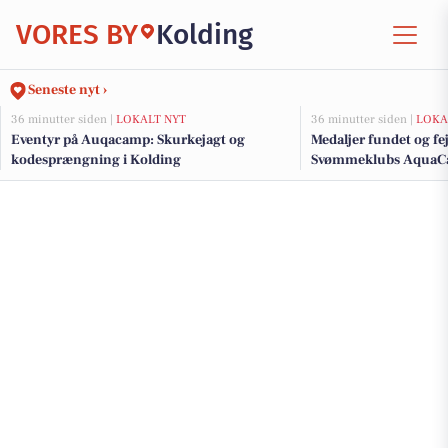
VORES BY
Kolding
Seneste nyt ›
36 minutter siden |
LOKALT NYT
36 minutter siden |
LOKA
Eventyr på Auqacamp: Skurkejagt og
Medaljer fundet og fe
kodesprængning i Kolding
Svømmeklubs Aqua