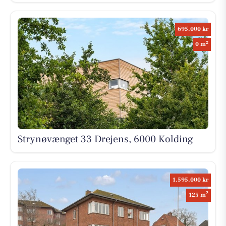
695.000 kr
2
0 m
Strynøvænget 33 Drejens, 6000 Kolding
1.595.000 kr
2
125 m