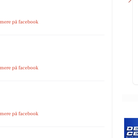
 mere på facebook
Skousen Kolding
Find løsninger til hverdagen hos
Skousen Kolding 💥 Vi står klar til
at hjælpe dig med at finde det
 for
rigtige. 📍 Platinvej 2...
 mere på facebook
Åbn opslaget
 mere på facebook