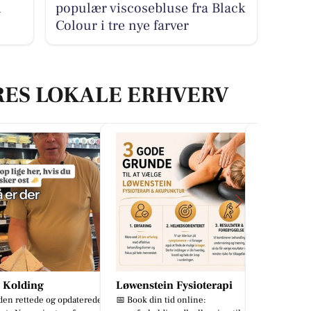
i
populær viscosebluse fra Black
Colour i tre nye farver
RES LOKALE ERHVERV
stein Fysioterapi
Detailing Center
Tufra Dyr
 din tid online:
Ny Skoda Elroq RS i en fantastisk
Nye kæledyr