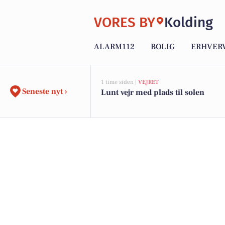
VORES BY
Kolding
ALARM112
BOLIG
ERHVER
1 time siden |
VEJRET
Seneste nyt ›
Lunt vejr med plads til solen