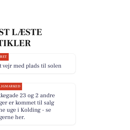
ST LÆSTE
TIKLER
JRET
 vejr med plads til solen
LIGMARKED
kkegade 23 og 2 andre
ger er kommet til salg
e uge i Kolding - se
gerne her.