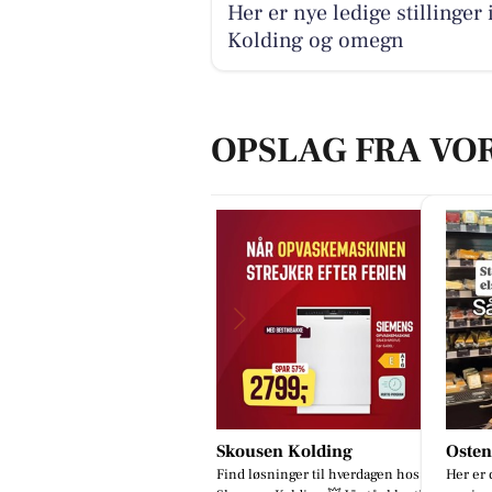
Her er nye ledige stillinger 
Kolding og omegn
OPSLAG FRA VO
kousen Kolding
Osten Kolding
Løwen
nd løsninger til hverdagen hos
Her er den rettede og opdaterede
📅 Book