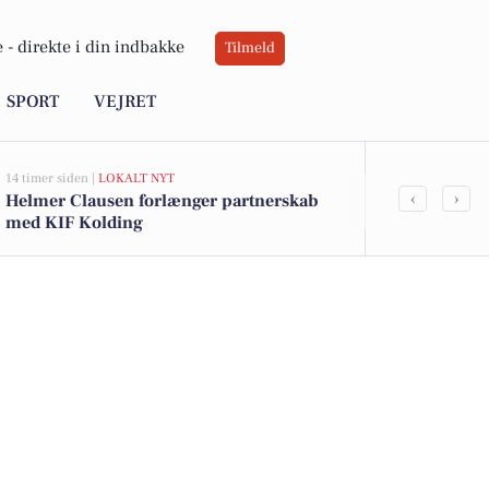
 -
direkte i din indbakke
Tilmeld
SPORT
VEJRET
14 timer siden |
LOKALT NYT
15 timer siden |
L
‹
›
Helmer Clausen forlænger partnerskab
Frakørsel 6
med KIF Kolding
sydgående tr