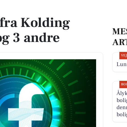
3 andre
 fra Kolding
ME
g 3 andre
AR
VE
Lunt
BO
Åly
boli
denn
boli