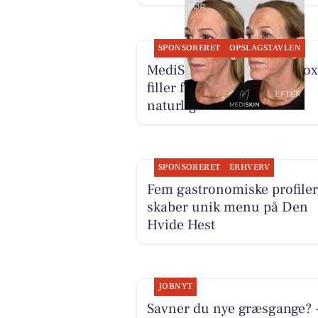
SPONSORERET
OPSLAGSTAVLEN
MediSkin kombinerer botox
filler for harmoniske og
naturlige resultater
SPONSORERET
ERHVERV
Fem gastronomiske profiler
skaber unik menu på Den
Hvide Hest
JOBNYT
Savner du nye græsgange? 