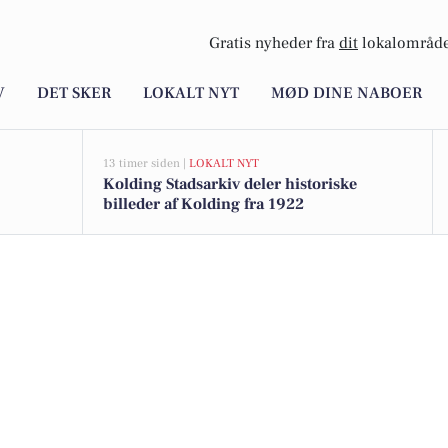
Gratis nyheder fra
dit
lokalområde
V
DET SKER
LOKALT NYT
MØD DINE NABOER
13 timer siden |
LOKALT NYT
Kolding Stadsarkiv deler historiske
billeder af Kolding fra 1922