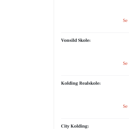
Se
MediSkin
Vonsild Skole:
✨ Der findes sjældent én
behandling, der kan det hele.
Derfor kombinerer vi ofte
forskellige behandlingsformer
at skabe ...
Se
Åbn opslaget
Kolding Realskole:
Se
City Kolding: