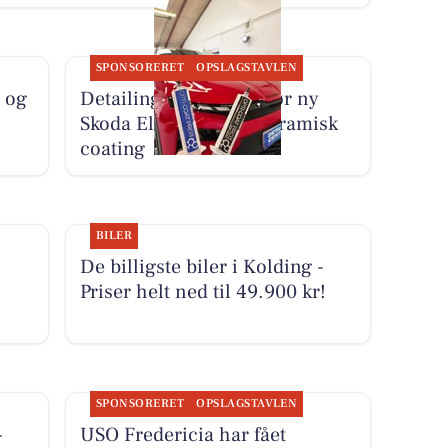
SPONSORERET
OPSLAGSTAVLEN
 og
Detailing Center klargør ny
Skoda Elroq RS med keramisk
coating
BILER
De billigste biler i Kolding -
Priser helt ned til 49.900 kr!
SPONSORERET
OPSLAGSTAVLEN
-
USO Fredericia har fået