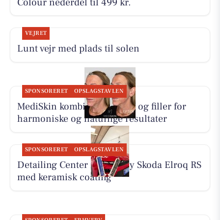
Colour nederdel til 499 kr.
VEJRET
Lunt vejr med plads til solen
SPONSORERET
OPSLAGSTAVLEN
MediSkin kombinerer botox og filler for
harmoniske og naturlige resultater
SPONSORERET
OPSLAGSTAVLEN
Detailing Center klargør ny Skoda Elroq RS
med keramisk coating