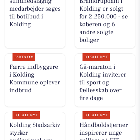
sundhedsfaglig
Bramdrupdam i
medarbejder søges
Kolding er solgt
til botilbud i
for 2.250.000 - se
Kolding
køberen og 6
andre solgte
boliger
FAKTA OM
LOKALT NYT
Færre indbyggere
Gå-maraton i
i Kolding
Kolding inviterer
Kommune oplever
til sport og
indbrud
fællesskab over
fire dage
LOKALT NYT
LOKALT NYT
Kolding Stadsarkiv
Håndboldstjerner
styrker
inspirerer unge