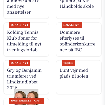
audiovisuel arv
spillere på KIF
med nye
Håndbolds skole
ansættelser
LOKALT NYT
LOKALT NYT
Kolding Tennis
Dommere
Klub åbner for
efterlyses til
tilmelding til nyt
opfinderkonkurre
træningsforløb
nce på IBC
LOKALT NYT
VEJRET
Gry og Benjamin
Lunt vejr med
triumferer ved
plads til solen
Lindknudløbet
2026
SPONSORERET
OPSLAGSTAVLEN