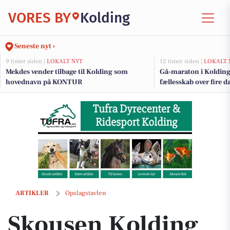
VORES BY
Kolding
Seneste nyt ›
9 timer siden |
LOKALT NYT
12 timer siden |
LOKALT 
Mekdes vender tilbage til Kolding som
Gå-maraton i Kolding i
hovednavn på KONTUR
fællesskab over fire d
Skousen Kolding leverer og monterer og tager det gamle med retur
ARTIKLER
Opslagstavlen
Skousen Kolding