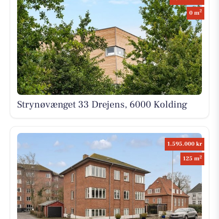
2
0 m
Strynøvænget 33 Drejens, 6000 Kolding
1.595.000 kr
2
125 m