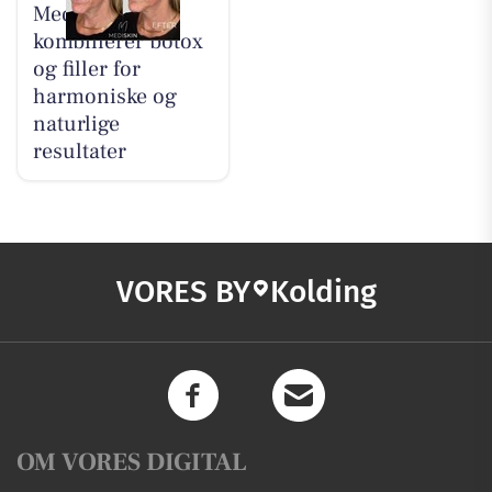
MediSkin
kombinerer botox
og filler for
harmoniske og
naturlige
resultater
VORES BY
Kolding
OM VORES DIGITAL