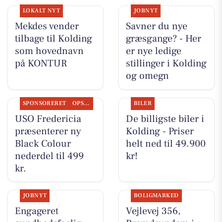
LOKALT NYT
JOBNYT
Mekdes vender
Savner du nye
tilbage til Kolding
græsgange? - Her
som hovednavn
er nye ledige
på KONTUR
stillinger i Kolding
og omegn
SPONSORERET
OPSLAGSTAVLEN
BILER
USO Fredericia
De billigste biler i
præsenterer ny
Kolding - Priser
Black Colour
helt ned til 49.900
nederdel til 499
kr!
kr.
JOBNYT
BOLIGMARKED
Engageret
Vejlevej 356,