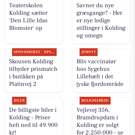
Teaterskolen
Savner du nye
Kolding sætter
græsgange? - Her
'Den Lille Idas
er nye ledige
Blomster' op
stillinger i Kolding
og omegn
SPONSORERET
OPSLAGSTAVLEN
JOBNYT
Skousen Kolding
Bliv vaccinatør
tilbyder prismatch
hos Sygehus
i butikken på
Lillebælt i det
Platinvej 2
jyske fjordområde
BILER
BOLIGMARKED
De billigste biler i
Vejlevej 356,
Kolding - Priser
Bramdrupdam i
helt ned til 49.900
Kolding er solgt
kr!
for 2.250.000 - se