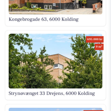
Kongebrogade 63, 6000 Kolding
695.000 kr
2
0 m
Strynøvænget 33 Drejens, 6000 Kolding