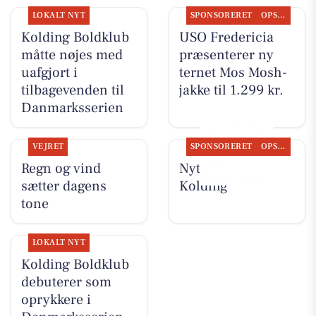
LOKALT NYT
SPONSORERET
OPSLAGSTAVLEN
Kolding Boldklub
USO Fredericia
måtte nøjes med
præsenterer ny
uafgjort i
ternet Mos Mosh-
tilbagevenden til
jakke til 1.299 kr.
Danmarksserien
VEJRET
SPONSORERET
OPSLAGSTAVLEN
Regn og vind
Nyt fra Osten
sætter dagens
Kolding
tone
LOKALT NYT
Kolding Boldklub
debuterer som
oprykkere i