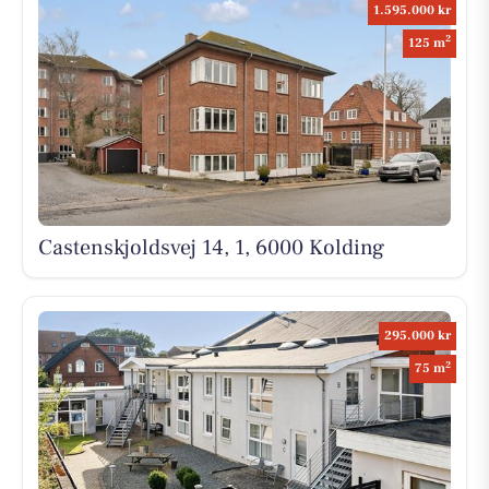
1.595.000 kr
2
125 m
Castenskjoldsvej 14, 1, 6000 Kolding
295.000 kr
2
75 m