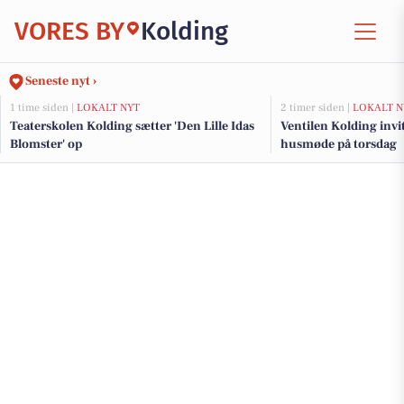
VORES BY
Kolding
Seneste nyt ›
1 time siden |
LOKALT NYT
2 timer siden |
LOKALT N
Teaterskolen Kolding sætter 'Den Lille Idas
Ventilen Kolding invi
Blomster' op
husmøde på torsdag