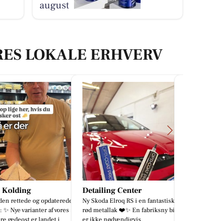
august
RES LOKALE ERHVERV
ling Center
Den Hvide Hest Kolding
Sæby Gril
a Elroq RS i en fantastisk
HESTEN FÅR BESØG AF GODE
Så er der lav
allak ❤️✨ En fabriksny bil
VENNER Lørdag den 22. august
vi takker for
 nødvendigvis
sker der noget helt særligt på Den
til jer alle 