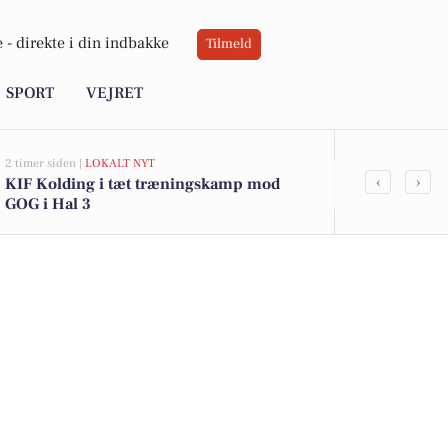
 -
direkte i din indbakke
Tilmeld
SPORT
VEJRET
2 timer siden |
LOKALT NYT
8 timer siden |
VE
‹
›
KIF Kolding i tæt træningskamp mod
Solvarm dag 
GOG i Hal 3