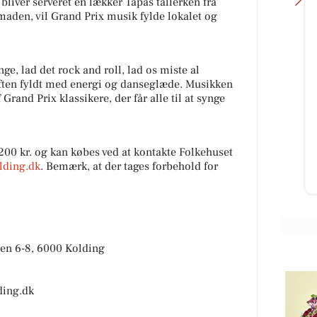
r bliver serveret en lækker Tapas tallerken fra
den, vil Grand Prix musik fylde lokalet og
e, lad det rock and roll, lad os miste al
n aften fyldt med energi og danseglæde. Musikken
Skousen Kolding
Grand Prix klassikere, der får alle til at synge
kin
Når hverdagen starter igen, er det
rart med løsninger, der bare
vi
fungerer 👏 Lige nu kan du spare
Z...
op til 40% på køkkenfavorit...
 200 kr. og kan købes ved at kontakte Folkehuset
lding.dk
. Bemærk, at der tages forbehold for
Åbn opslaget
sen 6-8, 6000 Kolding
ding.dk