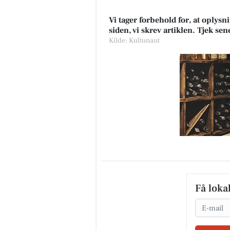
Vi tager forbehold for, at oply
siden, vi skrev artiklen. Tjek se
Kilde: Kultunaut
Få loka
Email