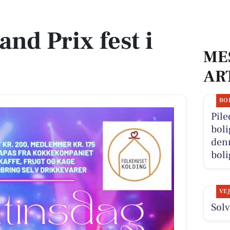
nd Prix fest i
ME
AR
BO
Pile
boli
denn
boli
VE
Solv