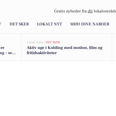
Gratis nyheder fra
dit
lokalområde
V
DET SKER
LOKALT NYT
MØD DINE NABOER
1 time siden |
DET SKER
 er
Aktiv uge i Kolding med motion, film og
ng - se
fritidsaktiviteter