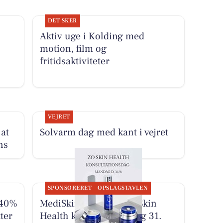
DET SKER
Aktiv uge i Kolding med
motion, film og
.
fritidsaktiviteter
VEJRET
 at
Solvarm dag med kant i vejret
ns
SPONSORERET
OPSLAGSTAVLEN
 40%
MediSkin gentager ZO Skin
ter
Health konsultationsdag 31.