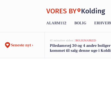
VORES BY
Kolding
ALARM112
BOLIG
ERHVER
41 minutter siden |
BOLIGMARKED
Seneste nyt ›
Piledamsvej 30 og 4 andre boliger
kommet til salg denne uge i Koldi
boligerne her.