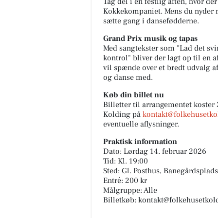
Tag del i en festlig aften, hvor de
Kokkekompaniet. Mens du nyder ma
sætte gang i dansefødderne.
Grand Prix musik og tapas
Med sangtekster som "Lad det sving
kontrol" bliver der lagt op til e
MediSkin
vil spænde over et bredt udvalg af 
✨ Vi gentager succesen - ZO S
og danse med.
Health konsultationsdag hos
MediSkin✨ Mandag d. 31/8 får 
Køb din billet nu
igen besøg af søde Simone fra 
Billetter til arrangementet koster
Kolding på
kontakt@folkehusetko
Åbn opslaget
eventuelle aflysninger.
Praktisk information
Dato: Lørdag 14. februar 2026
Tid: Kl. 19:00
Sted: Gl. Posthus, Banegårdsplad
Entré: 200 kr
Målgruppe: Alle
Billetkøb: kontakt@folkehusetkol