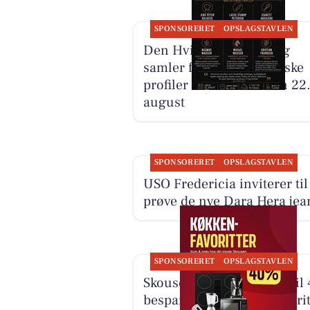
SPONSORERET
OPSLAGSTAVLEN
Den Hvide Hest Kolding
samler fem gastronomiske
profiler til én menu den 22
august
SPONSORERET
OPSLAGSTAVLEN
USO Fredericia inviterer til
prøve de nye Dara Hera jea
SPONSORERET
OPSLAGSTAVLEN
Skousen Kolding har op til
besparelse på køkkenfavorit