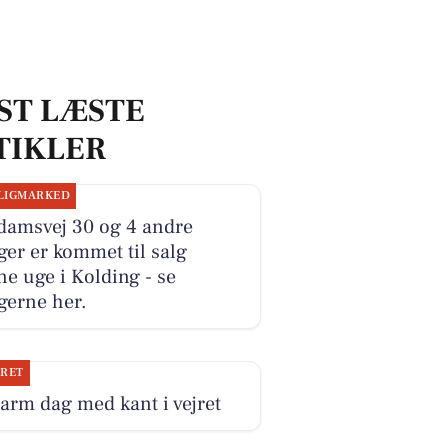
ST LÆSTE
TIKLER
LIGMARKED
damsvej 30 og 4 andre
ger er kommet til salg
e uge i Kolding - se
gerne her.
JRET
arm dag med kant i vejret