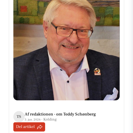
Af redaktionen · om Teddy Schønberg
TS
· Kolding
3. jun. 2026
Del artikel