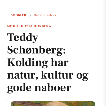
Teddy Schønberg: Kolding har natur, kultur og gode naboer
ARTIKLER
Mød dine naboer
MØD TEDDY SCHØNBERG
Teddy
Schønberg:
Kolding har
natur, kultur og
gode naboer