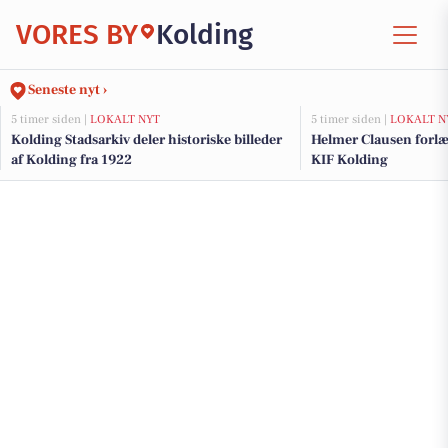
VORES BY
Kolding
Seneste nyt ›
5 timer siden |
LOKALT NYT
5 timer siden |
LOKALT N
Kolding Stadsarkiv deler historiske billeder
Helmer Clausen forl
af Kolding fra 1922
KIF Kolding