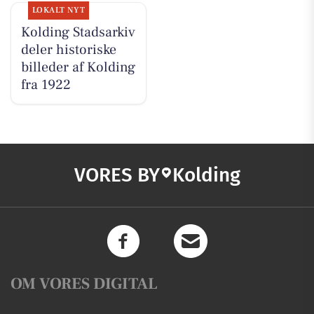
LOKALT NYT
Kolding Stadsarkiv
deler historiske
billeder af Kolding
fra 1922
VORES BY
Kolding
OM VORES DIGITAL