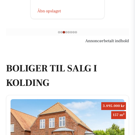
Åbn opslaget
Annoncørbetalt indhold
BOLIGER TIL SALG I
KOLDING
3.895.000 kr
2
157 m