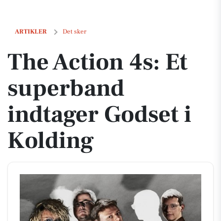
The Action 4s: Et superband indtager Godset i Kolding
ARTIKLER
Det sker
The Action 4s: Et
superband
indtager Godset i
Kolding