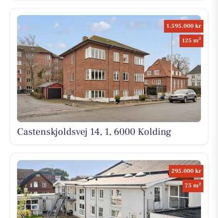
1.595.000 kr
2
125 m
Castenskjoldsvej 14, 1, 6000 Kolding
295.000 kr
2
75 m