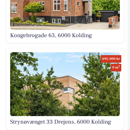
Kongebrogade 63, 6000 Kolding
695.000 kr
2
0 m
Strynøvænget 33 Drejens, 6000 Kolding