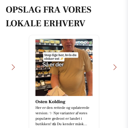
OPSLAG FRA VORES
LOKALE ERHVERV
Osten Kolding
Her er den rettede og opdaterede
version: ✨ Nye varianter af vores
populære gedeost er landet i
butikken! 🧀 Du kender måsk...