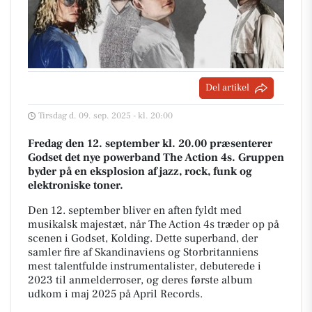
Del artikel
Tirsdag d. 09. sep. 2025 - kl. 20:00
Fredag den 12. september kl. 20.00 præsenterer
Godset det nye powerband The Action 4s. Gruppen
byder på en eksplosion af jazz, rock, funk og
elektroniske toner.
Den 12. september bliver en aften fyldt med
musikalsk majestæt, når The Action 4s træder op på
scenen i Godset, Kolding. Dette superband, der
samler fire af Skandinaviens og Storbritanniens
mest talentfulde instrumentalister, debuterede i
2023 til anmelderroser, og deres første album
udkom i maj 2025 på April Records.