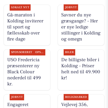
LOKALT NYT
JOBNYT
Gå-maraton i
Savner du nye
Kolding inviterer
græsgange? - Her
til sport og
er nye ledige
fællesskab over
stillinger i Kolding
fire dage
og omegn
SPONSORERET
OPSLAGSTAVLEN
BILER
USO Fredericia
De billigste biler i
præsenterer ny
Kolding - Priser
Black Colour
helt ned til 49.900
nederdel til 499
kr!
kr.
JOBNYT
BOLIGMARKED
Engageret
Vejlevej 356,