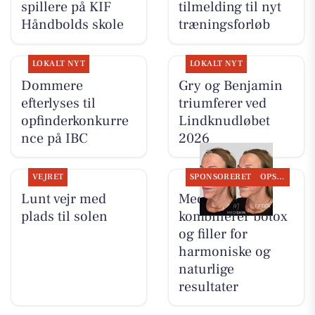
spillere på KIF
tilmelding til nyt
Håndbolds skole
træningsforløb
LOKALT NYT
LOKALT NYT
Dommere
Gry og Benjamin
efterlyses til
triumferer ved
opfinderkonkurre
Lindknudløbet
nce på IBC
2026
VEJRET
SPONSORERET
OPSLAGSTAVLEN
Lunt vejr med
MediSkin
plads til solen
kombinerer botox
og filler for
harmoniske og
naturlige
resultater