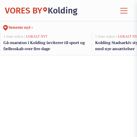
VORES BY
Kolding
Seneste nyt ›
1 time siden |
LOKALT NYT
1 time siden |
LOKALT NY
Gå-maraton i Kolding inviterer til sport og
Kolding Stadsarkiv st
fællesskab over fire dage
med nye ansættelser