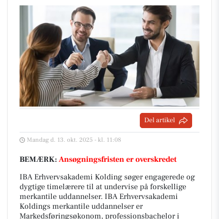
Del artikel
Mandag d. 13. okt. 2025 - kl. 11:08
BEMÆRK:
Ansøgningsfristen er overskredet
IBA Erhvervsakademi Kolding søger engagerede og
dygtige timelærere til at undervise på forskellige
merkantile uddannelser. IBA Erhvervsakademi
Koldings merkantile uddannelser er
Markedsføringsøkonom, professionsbachelor i