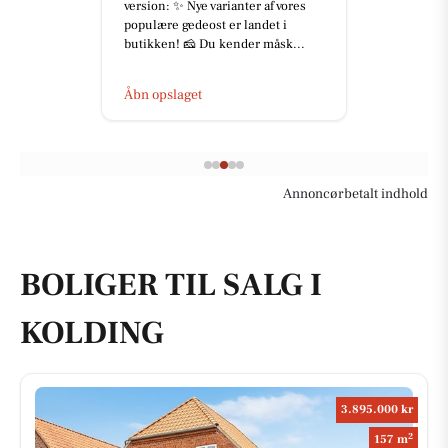
version: ✨ Nye varianter af vores
populære gedeost er landet i
butikken! 🧀 Du kender måsk...
Åbn opslaget
Annoncørbetalt indhold
BOLIGER TIL SALG I
KOLDING
3.895.000 kr
2
157 m