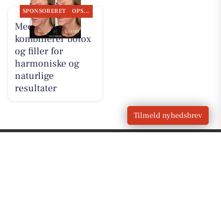
SPONSORERET
OPSLAGSTAVLEN
MediSkin
kombinerer botox
og filler for
harmoniske og
naturlige
resultater
Tilmeld nyhedsbrev
VORES BY
Kolding