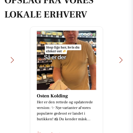
OPSLAG FRA VORES
LOKALE ERHVERV
Osten Kolding
Her er den rettede og opdaterede
version: ✨ Nye varianter af vores
populære gedeost er landet i
butikken! 🧀 Du kender måsk...