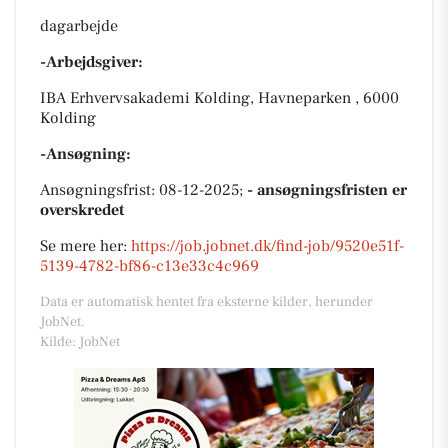
dagarbejde
-Arbejdsgiver:
IBA Erhvervsakademi Kolding, Havneparken , 6000
Kolding
-Ansøgning:
Ansøgningsfrist: 08-12-2025;
- ansøgningsfristen er
overskredet
Se mere her:
https://job.jobnet.dk/find-job/9520e51f-
5139-4782-bf86-c13e33c4c969
Data er automatisk hentet fra eksterne kilder, herunder
JobNet.
Kilde: JobNet