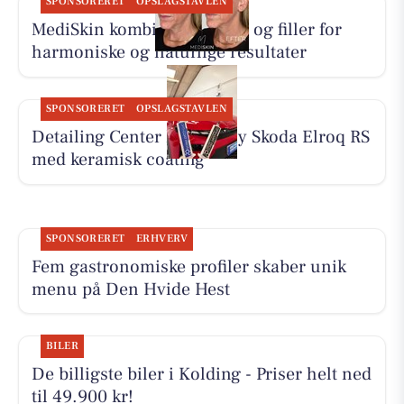
SPONSORERET
OPSLAGSTAVLEN
MediSkin kombinerer botox og filler for
harmoniske og naturlige resultater
SPONSORERET
OPSLAGSTAVLEN
Detailing Center klargør ny Skoda Elroq RS
med keramisk coating
SPONSORERET
ERHVERV
Fem gastronomiske profiler skaber unik
menu på Den Hvide Hest
BILER
De billigste biler i Kolding - Priser helt ned
til 49.900 kr!