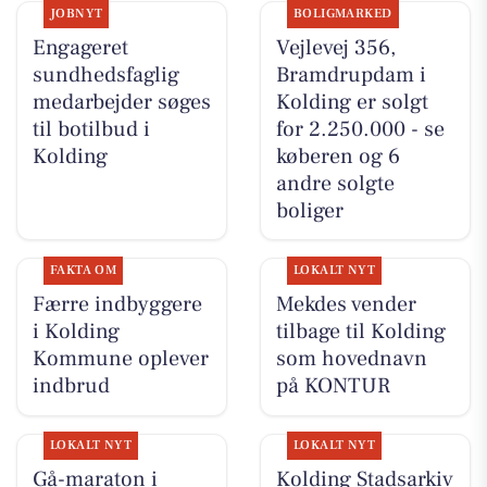
JOBNYT
BOLIGMARKED
Engageret
Vejlevej 356,
sundhedsfaglig
Bramdrupdam i
medarbejder søges
Kolding er solgt
til botilbud i
for 2.250.000 - se
Kolding
køberen og 6
andre solgte
boliger
FAKTA OM
LOKALT NYT
Færre indbyggere
Mekdes vender
i Kolding
tilbage til Kolding
Kommune oplever
som hovednavn
indbrud
på KONTUR
LOKALT NYT
LOKALT NYT
Gå-maraton i
Kolding Stadsarkiv