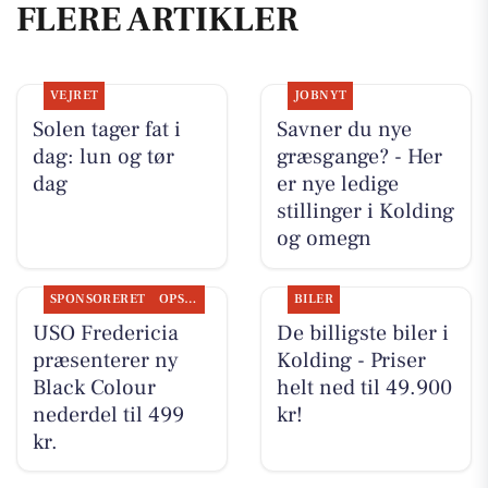
FLERE ARTIKLER
VEJRET
JOBNYT
Solen tager fat i
Savner du nye
dag: lun og tør
græsgange? - Her
dag
er nye ledige
stillinger i Kolding
og omegn
SPONSORERET
OPSLAGSTAVLEN
BILER
USO Fredericia
De billigste biler i
præsenterer ny
Kolding - Priser
Black Colour
helt ned til 49.900
nederdel til 499
kr!
kr.