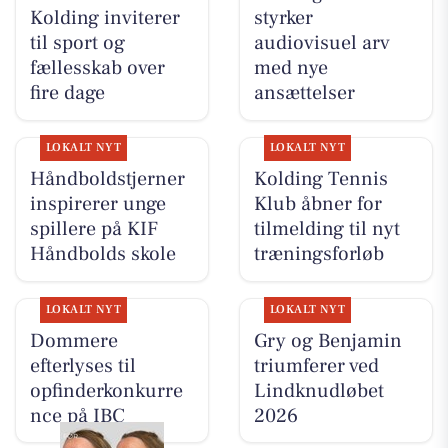
Kolding inviterer
styrker
til sport og
audiovisuel arv
fællesskab over
med nye
fire dage
ansættelser
LOKALT NYT
LOKALT NYT
Håndboldstjerner
Kolding Tennis
inspirerer unge
Klub åbner for
spillere på KIF
tilmelding til nyt
Håndbolds skole
træningsforløb
LOKALT NYT
LOKALT NYT
Dommere
Gry og Benjamin
efterlyses til
triumferer ved
opfinderkonkurre
Lindknudløbet
nce på IBC
2026