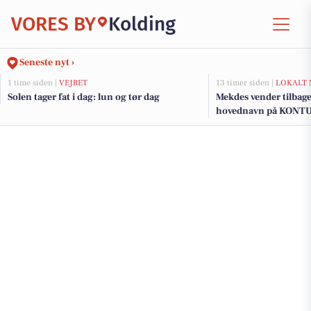
VORES BY
Kolding
Seneste nyt ›
1 time siden |
VEJRET
13 timer siden |
LOKALT 
Solen tager fat i dag: lun og tør dag
Mekdes vender tilbage
hovednavn på KONT