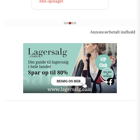
Åbn opslaget
Annoncørbetalt indhold