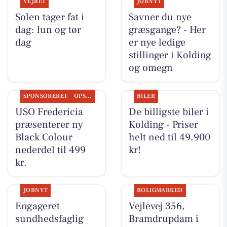
VEJRET
JOBNYT
Solen tager fat i
Savner du nye
dag: lun og tør
græsgange? - Her
dag
er nye ledige
stillinger i Kolding
og omegn
SPONSORERET
OPSLAGSTAVLEN
BILER
USO Fredericia
De billigste biler i
præsenterer ny
Kolding - Priser
Black Colour
helt ned til 49.900
nederdel til 499
kr!
kr.
JOBNYT
BOLIGMARKED
Engageret
Vejlevej 356,
sundhedsfaglig
Bramdrupdam i