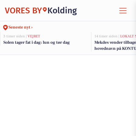
VORES BY
Kolding
Seneste nyt ›
3 timer siden |
VEJRET
14 timer siden |
LOKALT 
Solen tager fat i dag: lun og tør dag
Mekdes vender tilbage
hovednavn på KONT