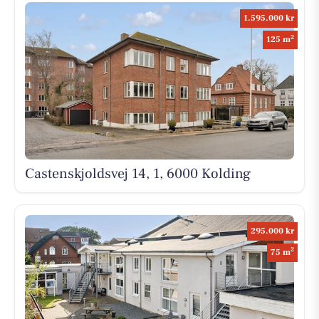
1.595.000 kr
2
125 m
Castenskjoldsvej 14, 1, 6000 Kolding
295.000 kr
2
75 m