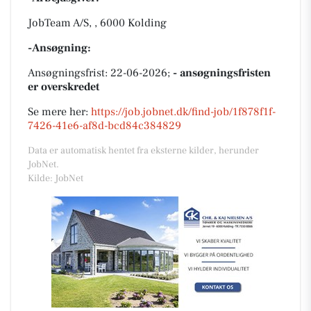
JobTeam A/S, , 6000 Kolding
-Ansøgning:
Ansøgningsfrist: 22-06-2026;
- ansøgningsfristen
er overskredet
Se mere her:
https://job.jobnet.dk/find-job/1f878f1f-
7426-41e6-af8d-bcd84c384829
Data er automatisk hentet fra eksterne kilder, herunder
JobNet.
Kilde: JobNet