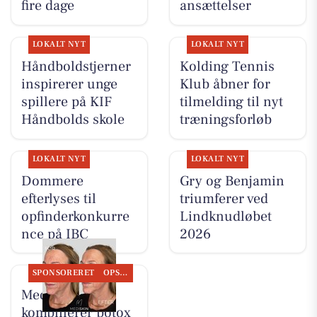
fire dage
ansættelser
LOKALT NYT
LOKALT NYT
Håndboldstjerner
Kolding Tennis
inspirerer unge
Klub åbner for
spillere på KIF
tilmelding til nyt
Håndbolds skole
træningsforløb
LOKALT NYT
LOKALT NYT
Dommere
Gry og Benjamin
efterlyses til
triumferer ved
opfinderkonkurre
Lindknudløbet
nce på IBC
2026
SPONSORERET
OPSLAGSTAVLEN
MediSkin
kombinerer botox