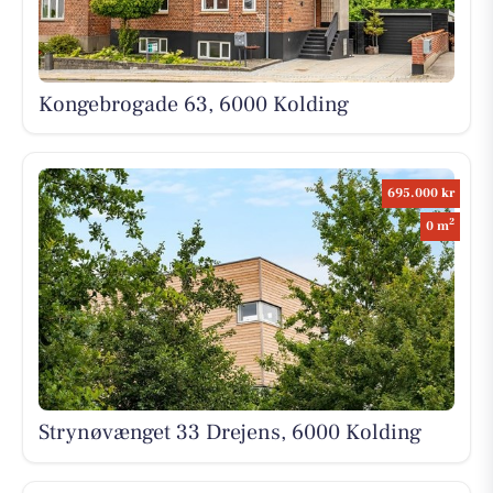
Kongebrogade 63, 6000 Kolding
695.000 kr
2
0 m
Strynøvænget 33 Drejens, 6000 Kolding