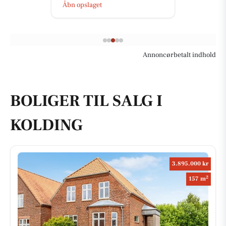
Åbn opslaget
Annoncørbetalt indhold
BOLIGER TIL SALG I
KOLDING
3.895.000 kr
2
157 m