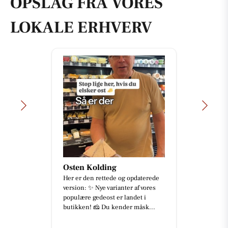
OPSLAG FRA VORES
LOKALE ERHVERV
Osten Kolding
Her er den rettede og opdaterede
version: ✨ Nye varianter af vores
populære gedeost er landet i
butikken! 🧀 Du kender måsk...