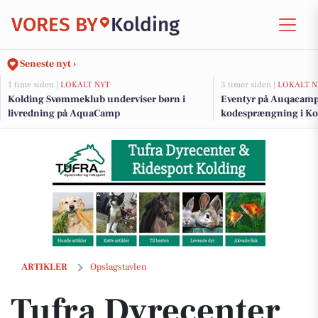
VORES BY
Kolding
Seneste nyt ›
1 time siden |
LOKALT NYT
3 timer siden |
LOKALT N
Kolding Svømmeklub underviser børn i
Eventyr på Auqacamp
livredning på AquaCamp
kodesprængning i Ko
Tufra Dyrecenter tilbyder nye kæledyr til 275 kr. stykket
ARTIKLER
Opslagstavlen
Tufra Dyrecenter