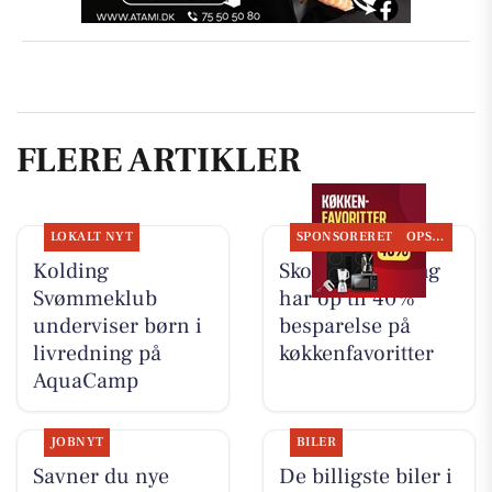
FLERE ARTIKLER
LOKALT NYT
SPONSORERET
OPSLAGSTAVLEN
Kolding
Skousen Kolding
Svømmeklub
har op til 40%
underviser børn i
besparelse på
livredning på
køkkenfavoritter
AquaCamp
JOBNYT
BILER
Savner du nye
De billigste biler i