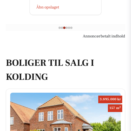
Åbn opslaget
Annoncørbetalt indhold
BOLIGER TIL SALG I
KOLDING
3.895.000 kr
2
157 m