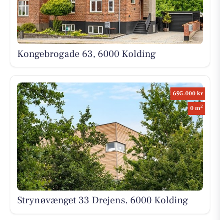
Kongebrogade 63, 6000 Kolding
695.000 kr
2
0 m
Strynøvænget 33 Drejens, 6000 Kolding