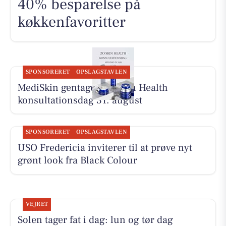
40% besparelse på
køkkenfavoritter
SPONSORERET
OPSLAGSTAVLEN
MediSkin gentager ZO Skin Health
konsultationsdag 31. august
SPONSORERET
OPSLAGSTAVLEN
USO Fredericia inviterer til at prøve nyt
grønt look fra Black Colour
VEJRET
Solen tager fat i dag: lun og tør dag