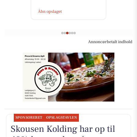
Åbn opslaget
Annoncørbetalt indhold
SPONSORERET
OPSLAGSTAVLEN
Skousen Kolding har op til