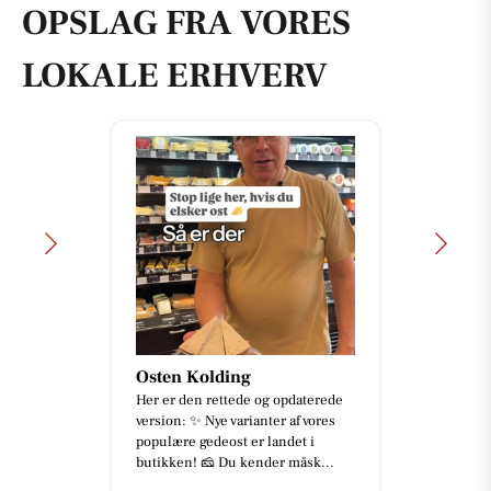
OPSLAG FRA VORES
LOKALE ERHVERV
Osten Kolding
Her er den rettede og opdaterede
version: ✨ Nye varianter af vores
populære gedeost er landet i
butikken! 🧀 Du kender måsk...