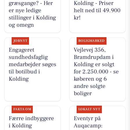
græsgange? - Her
Kolding - Priser
er nye ledige
helt ned til 49.900
stillinger i Kolding
kr!
og omegn
JOBNYT
BOLIGMARKED
Engageret
Vejlevej 356,
sundhedsfaglig
Bramdrupdam i
medarbejder søges
Kolding er solgt
til botilbud i
for 2.250.000 - se
Kolding
køberen og 6
andre solgte
boliger
FAKTA OM
LOKALT NYT
Færre indbyggere
Eventyr på
i Kolding
Auqacamp: