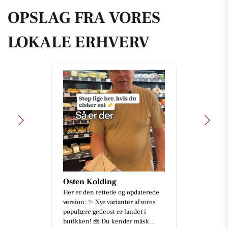
OPSLAG FRA VORES
LOKALE ERHVERV
Osten Kolding
Her er den rettede og opdaterede
version: ✨ Nye varianter af vores
populære gedeost er landet i
butikken! 🧀 Du kender måsk...