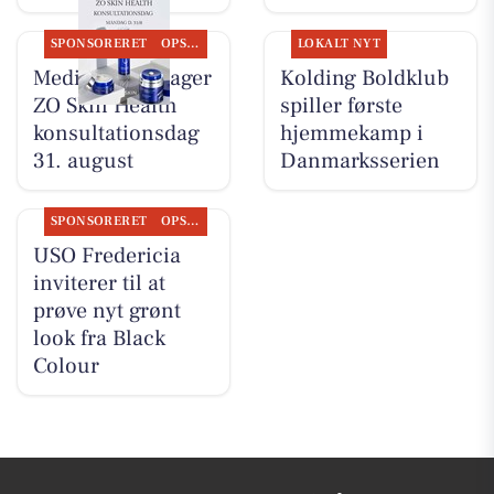
SPONSORERET
OPSLAGSTAVLEN
LOKALT NYT
MediSkin gentager
Kolding Boldklub
ZO Skin Health
spiller første
konsultationsdag
hjemmekamp i
31. august
Danmarksserien
SPONSORERET
OPSLAGSTAVLEN
USO Fredericia
inviterer til at
prøve nyt grønt
look fra Black
Colour