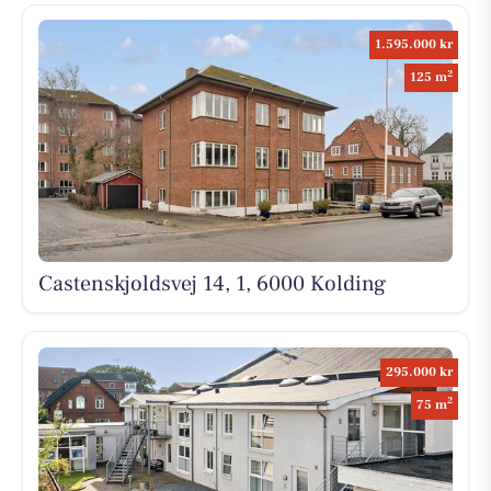
1.595.000 kr
2
125 m
Castenskjoldsvej 14, 1, 6000 Kolding
295.000 kr
2
75 m