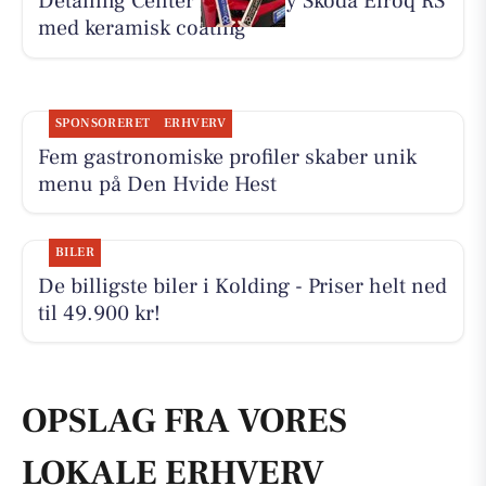
Detailing Center klargør ny Skoda Elroq RS
med keramisk coating
SPONSORERET
ERHVERV
Fem gastronomiske profiler skaber unik
menu på Den Hvide Hest
BILER
De billigste biler i Kolding - Priser helt ned
til 49.900 kr!
OPSLAG FRA VORES
LOKALE ERHVERV