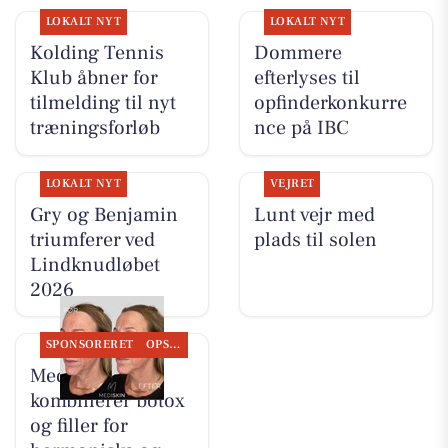
LOKALT NYT
LOKALT NYT
Kolding Tennis
Dommere
Klub åbner for
efterlyses til
tilmelding til nyt
opfinderkonkurre
træningsforløb
nce på IBC
LOKALT NYT
VEJRET
Gry og Benjamin
Lunt vejr med
triumferer ved
plads til solen
Lindknudløbet
2026
SPONSORERET
OPSLAGSTAVLEN
MediSkin
kombinerer botox
og filler for