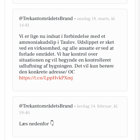
@TrekantområdetsBrand -
onsdag 18. marts, kl.
14:43
Vi er lige nu indsat i forbindelse med et
ammoniakudslip i Taulov. Udslippet er sket
ved en virksomhed, og alle ansatte er ved at
forlade området. Vi har kontrol over
situationen og vil begynde en kontrolleret
udluftning af bygningen. Det vil kun berøre
den konkrete adresse/ OC
https://t.co/LppHvkPXmj
@TrekantområdetsBrand -
lørdag 14. februar, kl.
19:40
Læs nedenfor 👇