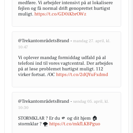
medføre. Vi arbejder intensivt på at lokalisere
fejlen og få normal drift genoprettet hurtigst
muligt.
https://t.co/GD0iKbrOWz
@TrekantområdetsBrand -
mandag 27. april, kl.
10:47
Vi oplever mandag formiddag udfald på al
telefoni ind til vores vagtcentral. Der arbejdes
på at løse problemet hurtigst muligt. 112
virker fortsat. /OC
https://t.co/2dQYuFxdmd
@TrekantområdetsBrand -
søndag 05. april, kl.
10:30
STORMKLAR ? Er du 🫵 og dit hjem 🏠
stormklar ? 🌪️
https://t.co/mkfLKBPguo