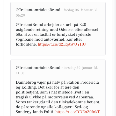
@TrekantområdetsBrand -
fredag 06. februar, kl.
06:29
@TrekantBrand arbejder aktuelt på E20
østgående retning mod Odense, efter afkørsel
58a. Hvor en lastbil er forulykket i yderste
vognbane mod autoværnet. Kør efter
forholdene.
https://t.co/d2EqAWUYHU
@TrekantområdetsBrand -
torsdag 29. januar, kl.
11:50
Dannebrog vajer på halv på Station Fredericia
og Kolding. Det sker for at ære den
politibetjent, som i nat mistede livet i en
tragisk ulykke på motorvejen ved Aabenraa.
Vores tanker går til den tilskadekomne betjent,
de pårørende og alle kollegaer i Syd- og
Sønderjyllands Politi.
https://t.co/DDEn20fokT