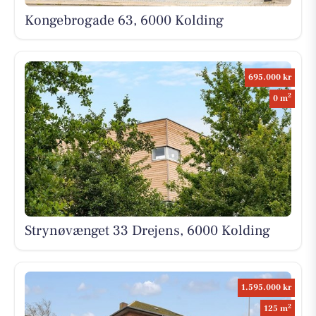
Kongebrogade 63, 6000 Kolding
695.000 kr
2
0 m
Strynøvænget 33 Drejens, 6000 Kolding
1.595.000 kr
2
125 m