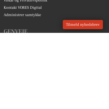
Vilkår og Privatlivspolitik
Kontakt VORES Digital
Administrer samtykke
Tilmeld nyhedsbrev
GENVEJE
Seneste nyt fra Kolding
Vores lokale erhverv
Kalenderen for Kolding
Fakta om Kolding
Erhvervsartikler
Kolding Kommune
Få en gratis salgsvurdering
Sponsoreret indhold