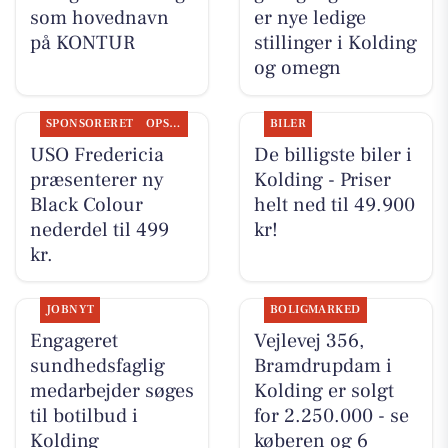
som hovednavn
er nye ledige
på KONTUR
stillinger i Kolding
og omegn
SPONSORERET
OPSLAGSTAVLEN
BILER
USO Fredericia
De billigste biler i
præsenterer ny
Kolding - Priser
Black Colour
helt ned til 49.900
nederdel til 499
kr!
kr.
JOBNYT
BOLIGMARKED
Engageret
Vejlevej 356,
sundhedsfaglig
Bramdrupdam i
medarbejder søges
Kolding er solgt
til botilbud i
for 2.250.000 - se
Kolding
køberen og 6