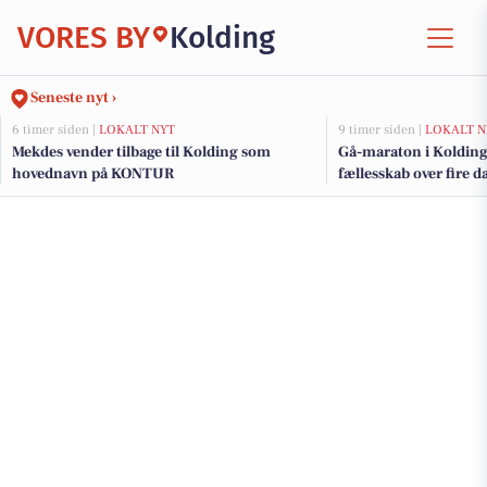
VORES BY
Kolding
Seneste nyt ›
6 timer siden |
LOKALT NYT
9 timer siden |
LOKALT N
Mekdes vender tilbage til Kolding som
Gå-maraton i Kolding i
hovednavn på KONTUR
fællesskab over fire d