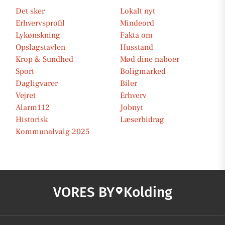
Det sker
Lokalt nyt
Erhvervsprofil
Mindeord
Lykønskning
Fakta om
Opslagstavlen
Husstand
Krop & Sundhed
Mød dine naboer
Sport
Boligmarked
Dagligvarer
Biler
Vejret
Erhverv
Alarm112
Jobnyt
Historisk
Læserbidrag
Kommunalvalg 2025
VORES BY
Kolding