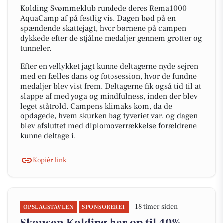
Kolding Svømmeklub rundede deres Rema1000
AquaCamp af på festlig vis. Dagen bød på en
spændende skattejagt, hvor børnene på campen
dykkede efter de stjålne medaljer gennem grotter og
tunneler.
Efter en vellykket jagt kunne deltagerne nyde sejren
med en fælles dans og fotosession, hvor de fundne
medaljer blev vist frem. Deltagerne fik også tid til at
slappe af med yoga og mindfulness, inden der blev
leget ståtrold. Campens klimaks kom, da de
opdagede, hvem skurken bag tyveriet var, og dagen
blev afsluttet med diplomoverrækkelse forældrene
kunne deltage i.
Kopiér link
18 timer siden
OPSLAGSTAVLEN
SPONSORERET
Skousen Kolding har op til 40%