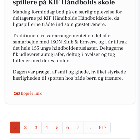
spillere på KIF Håndbolds skole
Mandag formiddag bød på en særlig oplevelse for
deltagerne på KIF Håndbolds Håndboldskole, da
ligaspillerne trådte ind som gæstetrænere.
Traditionen tro var arrangementet en del af et
samarbejde med IKON Klub & Erhverv, og i år tiltrak
det hele 155 unge håndboldentusiaster. Deltagerne
fik udleveret autografer, deltog i øvelser og tog
billeder med deres idoler.
Dagen var præget af smil og glæde, hvilket styrkede
kærligheden til sporten hos både børn og trænere.
Kopiér link
1
2
3
4
5
6
7
...
617