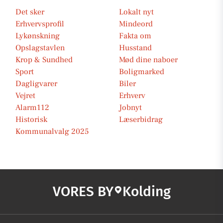
Det sker
Lokalt nyt
Erhvervsprofil
Mindeord
Lykønskning
Fakta om
Opslagstavlen
Husstand
Krop & Sundhed
Mød dine naboer
Sport
Boligmarked
Dagligvarer
Biler
Vejret
Erhverv
Alarm112
Jobnyt
Historisk
Læserbidrag
Kommunalvalg 2025
VORES BY
Kolding