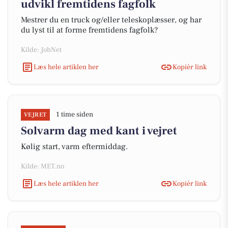
udvikl fremtidens fagfolk
Mestrer du en truck og/eller teleskoplæsser, og har
du lyst til at forme fremtidens fagfolk?
Kilde: JobNet
Læs hele artiklen her
Kopiér link
1 time siden
VEJRET
Solvarm dag med kant i vejret
Kølig start, varm eftermiddag.
Kilde: MET.no
Læs hele artiklen her
Kopiér link