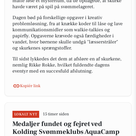
måtte løse et mysterium, da de opdagede, at skurke
havde været på spil på svømmelageret.
Dagen bød på forskellige opgaver i kreativ
problemløsning, fra at knække koder til låse og lave
kommunikationsmidler som walkie-talkies og
papirfly. Opgaverne krævede også færdigheder i
vandet, hvor børnene skulle undgå "læsserstråler"
og skurkenes sprængstoffer.
Til sidst lykkedes det dem at afsløre en af skurkene,
nemlig Rikke Rokke, hvilket fuldendte dagens
eventyr med en succesfuld afslutning.
Kopiér link
15 timer siden
LOKALT NYT
Medaljer fundet og fejret ved
Kolding Svømmeklubs AquaCamp