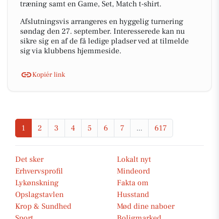
træning samt en Game, Set, Match t-shirt.
Afslutningsvis arrangeres en hyggelig turnering
søndag den 27. september. Interesserede kan nu
sikre sig en af de få ledige pladser ved at tilmelde
sig via klubbens hjemmeside.
Kopiér link
1
2
3
4
5
6
7
...
617
Det sker
Lokalt nyt
Erhvervsprofil
Mindeord
Lykønskning
Fakta om
Opslagstavlen
Husstand
Krop & Sundhed
Mød dine naboer
Sport
Boligmarked