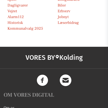
Dagligvarer
Biler
Vejret
Erhverv
Alarm112
Jobnyt
Historisk
Læserbidrag
Kommunalvalg 2025
VORES BY
Kolding
OM VORES DIGITAL
Om os