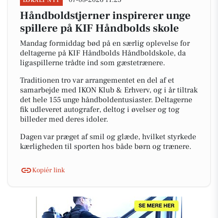
07-08-2026 11:25
LOKALT NYT
Håndboldstjerner inspirerer unge
spillere på KIF Håndbolds skole
Mandag formiddag bød på en særlig oplevelse for
deltagerne på KIF Håndbolds Håndboldskole, da
ligaspillerne trådte ind som gæstetrænere.
Traditionen tro var arrangementet en del af et
samarbejde med IKON Klub & Erhverv, og i år tiltrak
det hele 155 unge håndboldentusiaster. Deltagerne
fik udleveret autografer, deltog i øvelser og tog
billeder med deres idoler.
Dagen var præget af smil og glæde, hvilket styrkede
kærligheden til sporten hos både børn og trænere.
Kopiér link