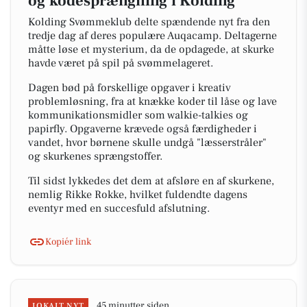
og kodesprængning i Kolding
Kolding Svømmeklub delte spændende nyt fra den
tredje dag af deres populære Auqacamp. Deltagerne
måtte løse et mysterium, da de opdagede, at skurke
havde været på spil på svømmelageret.
Dagen bød på forskellige opgaver i kreativ
problemløsning, fra at knække koder til låse og lave
kommunikationsmidler som walkie-talkies og
papirfly. Opgaverne krævede også færdigheder i
vandet, hvor børnene skulle undgå "læsserstråler"
og skurkenes sprængstoffer.
Til sidst lykkedes det dem at afsløre en af skurkene,
nemlig Rikke Rokke, hvilket fuldendte dagens
eventyr med en succesfuld afslutning.
Kopiér link
45 minutter siden
LOKALT NYT