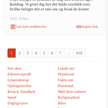
Kolding. Vi giver dig her det fulde overblik over,
hvilke boliger der er tale om og hvad de koster.
Kilde: Boliga
Læs hele artiklen her
Kopiér link
1
2
3
4
5
6
7
...
618
Det sker
Lokalt nyt
Erhvervsprofil
Mindeord
Lykønskning
Fakta om
Opslagstavlen
Husstand
Krop & Sundhed
Mød dine naboer
Sport
Boligmarked
Dagligvarer
Biler