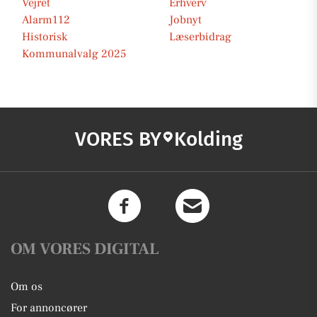
Vejret
Erhverv
Alarm112
Jobnyt
Historisk
Læserbidrag
Kommunalvalg 2025
VORES BY
Kolding
OM VORES DIGITAL
Om os
For annoncører