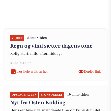
8 timer siden
VEJRET
Regn og vind sætter dagens tone
Kølig start, mild eftermiddag.
Kilde: MET.no
Læs hele artiklen her
Kopiér link
19 timer siden
OPSLAGSTAVLEN
SPONSORERET
Nyt fra Osten Kolding
Der sker hver uge spændende ting omkring dig i det