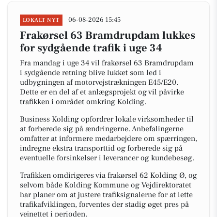
06-08-2026 15:45
LOKALT NYT
Frakørsel 63 Bramdrupdam lukkes
for sydgående trafik i uge 34
Fra mandag i uge 34 vil frakørsel 63 Bramdrupdam
i sydgående retning blive lukket som led i
udbygningen af motorvejstrækningen E45/E20.
Dette er en del af et anlægsprojekt og vil påvirke
trafikken i området omkring Kolding.
Business Kolding opfordrer lokale virksomheder til
at forberede sig på ændringerne. Anbefalingerne
omfatter at informere medarbejdere om spærringen,
indregne ekstra transporttid og forberede sig på
eventuelle forsinkelser i leverancer og kundebesøg.
Trafikken omdirigeres via frakørsel 62 Kolding Ø, og
selvom både Kolding Kommune og Vejdirektoratet
har planer om at justere trafiksignalerne for at lette
trafikafviklingen, forventes der stadig øget pres på
vejnettet i perioden.