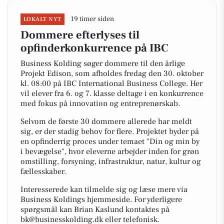
19 timer siden
LOKALT NYT
Dommere efterlyses til
opfinderkonkurrence på IBC
Business Kolding søger dommere til den årlige
Projekt Edison, som afholdes fredag den 30. oktober
kl. 08:00 på IBC International Business College. Her
vil elever fra 6. og 7. klasse deltage i en konkurrence
med fokus på innovation og entreprenørskab.
Selvom de første 30 dommere allerede har meldt
sig, er der stadig behov for flere. Projektet byder på
en opfinderrig proces under temaet "Din og min by
i bevægelse", hvor eleverne arbejder inden for grøn
omstilling, forsyning, infrastruktur, natur, kultur og
fællesskaber.
Interesserede kan tilmelde sig og læse mere via
Business Koldings hjemmeside. For yderligere
spørgsmål kan Brian Kaslund kontaktes på
bk@businesskolding.dk eller telefonisk.