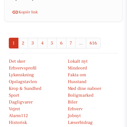
Kopiér link
1
2
3
4
5
6
7
...
616
Det sker
Lokalt nyt
Erhvervsprofil
Mindeord
Lykønskning
Fakta om
Opslagstavlen
Husstand
Krop & Sundhed
Mød dine naboer
Sport
Boligmarked
Dagligvarer
Biler
Vejret
Erhverv
Alarm112
Jobnyt
Historisk
Læserbidrag