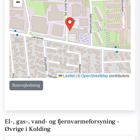
−
Leaflet
|
©
OpenStreetMap
contributors
Rutevejledning
El-, gas-, vand- og fjernvarmeforsyning -
Øvrige i Kolding