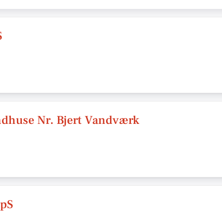
S
ndhuse Nr. Bjert Vandværk
ApS