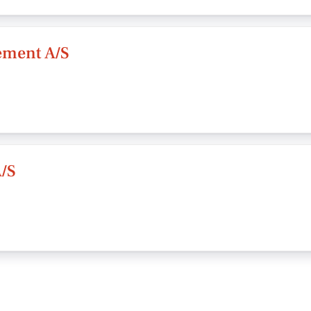
ement A/S
A/S