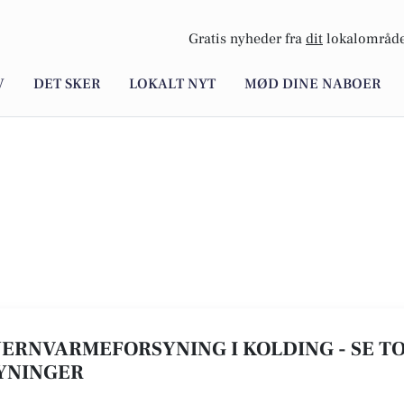
Gratis nyheder fra
dit
lokalområde
V
DET SKER
LOKALT NYT
MØD DINE NABOER
FJERNVARMEFORSYNING I KOLDING - SE TOP
YNINGER