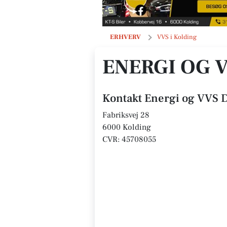
Energi og VVS Danmark ApS
ERHVERV
VVS i Kolding
ENERGI OG 
Kontakt Energi og VVS
Fabriksvej 28
6000 Kolding
CVR: 45708055