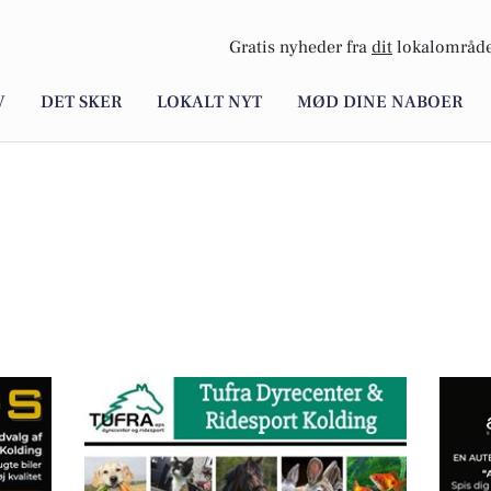
Gratis nyheder fra
dit
lokalområde
V
DET SKER
LOKALT NYT
MØD DINE NABOER