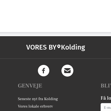
VORES BY
Kolding
GENVEJE
BLI
Få l
Seneste nyt fra Kolding
Email
Vores lokale erhverv