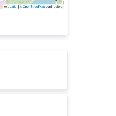
Leaflet
|
©
OpenStreetMap
contributors