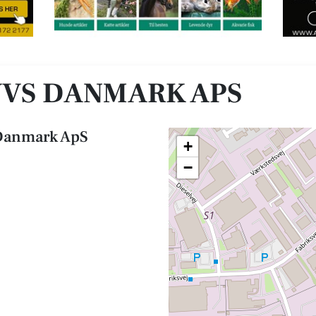
VVS DANMARK APS
 Danmark ApS
+
−