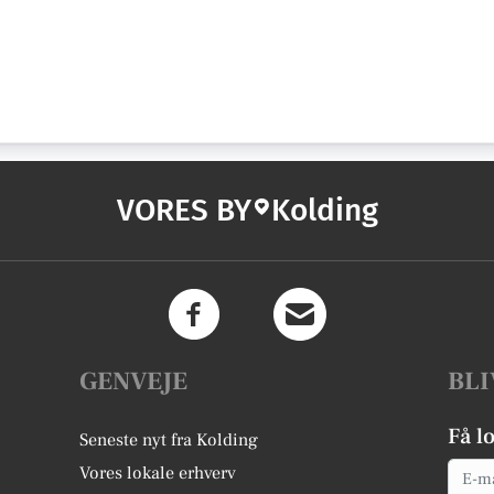
VORES BY
Kolding
GENVEJE
BLI
Få l
Seneste nyt fra Kolding
Email
Vores lokale erhverv