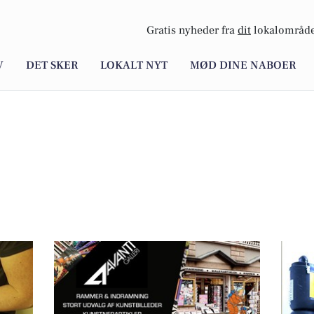
Gratis nyheder fra
dit
lokalområde
V
DET SKER
LOKALT NYT
MØD DINE NABOER