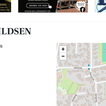
ILDSEN
en
+
−