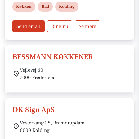
Køkken
Bad
Kolding
Send email
Ring nu
Se mere
BESSMANN KØKKENER
Vejlevej 60
7000 Fredericia
DK Sign ApS
Vestervang 28, Bramdrupdam
6000 Kolding