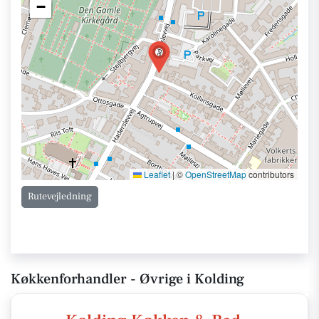
−
Leaflet
|
©
OpenStreetMap
contributors
Rutevejledning
Køkkenforhandler - Øvrige i Kolding