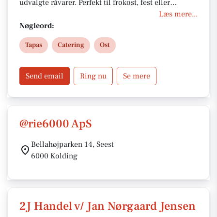
udvalgte råvarer. Perfekt til frokost, fest eller
hyggelig aften. Bestil nemt takeaway online, eller
Læs mere...
besøg butikken i hjertet af Kolding. Giv også et
Nøgleord:
gavekort til en du holder af – en smagfuld gaveidé til
Tapas
Catering
Ost
enhver anledning.
Send email
Ring nu
Se mere
@rie6000 ApS
Bellahøjparken 14, Seest
6000 Kolding
2J Handel v/ Jan Nørgaard Jensen