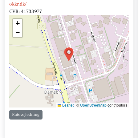
okkr.dk/
CVR: 41733977
+
−
Leaflet
|
©
OpenStreetMap
contributors
Rutevejledning