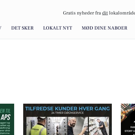
Gratis nyheder fra
dit
lokalområde
V
DET SKER
LOKALT NYT
MØD DINE NABOER