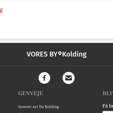
ng
VORES BY
Kolding
GENVEJE
BLI
Få l
Seneste nyt fra Kolding