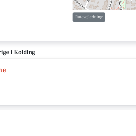
Rutevejledning
ge i Kolding
ne