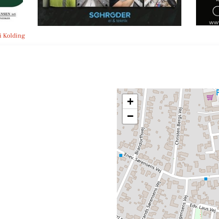
i Kolding
+
−