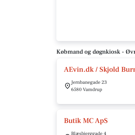
Købmand og døgnkiosk - Øvri
AEvin.dk / Skjold Bur
Jernbanegade 23
6580 Vamdrup
Butik MC ApS
Blæsbjerggade 4