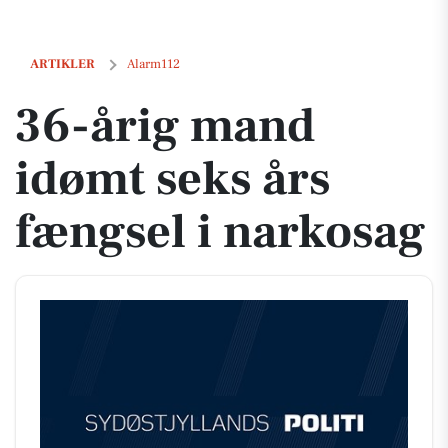
36-årig mand idømt seks års fængsel i narkosag
ARTIKLER
Alarm112
36-årig mand
idømt seks års
fængsel i narkosag