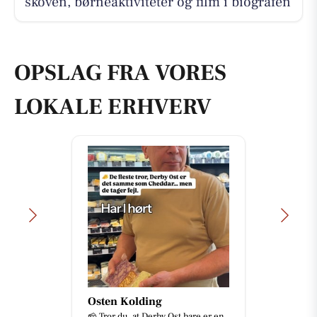
skoven, børneaktiviteter og film i biografen
OPSLAG FRA VORES
LOKALE ERHVERV
Osten Kolding
🧀 Tror du, at Derby Ost bare er en