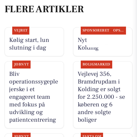
FLERE ARTIKLER
VEJRET
SPONSORERET
OPSLAGSTAVLEN
Kølig start, lun
Nyt fra Osten
slutning i dag
Kolding
JOBNYT
BOLIGMARKED
Bliv
Vejlevej 356,
operationssygeple
Bramdrupdam i
jerske i et
Kolding er solgt
engageret team
for 2.250.000 - se
med fokus på
køberen og 6
udvikling og
andre solgte
patientcentrering
boliger
JOBNYT
FAKTA OM