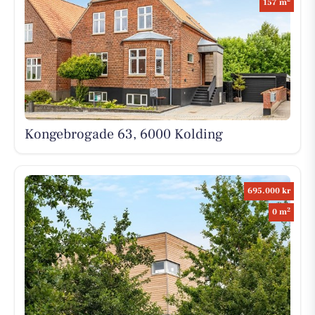
157 m
Kongebrogade 63, 6000 Kolding
695.000 kr
2
0 m