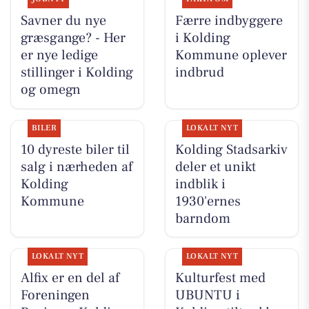
Savner du nye
Færre indbyggere
græsgange? - Her
i Kolding
er nye ledige
Kommune oplever
stillinger i Kolding
indbrud
og omegn
BILER
LOKALT NYT
10 dyreste biler til
Kolding Stadsarkiv
salg i nærheden af
deler et unikt
Kolding
indblik i
Kommune
1930'ernes
barndom
LOKALT NYT
LOKALT NYT
Alfix er en del af
Kulturfest med
Foreningen
UBUNTU i