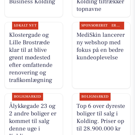
Business Kolding
Kolding tiltrækker
topnavne
LOKALT NYT
SPONSORERET
ERHVERV
Klostergade og
MediSkin lancerer
Lille Brostræde
ny webshop med
klar til at blive
fokus på en bedre
grønt mødested
kundeoplevelse
efter omfattende
renovering og
trafikomlægning
BOLIGMARKED
BOLIGMARKED
Ålykkegade 23 og
Top 6 over dyreste
2 andre boliger er
boliger til salg i
kommet til salg
Kolding. Priser op
denne uge i
til 28.900.000 kr