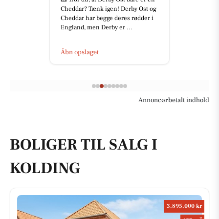
Cheddar? Tænk igen! Derby Ost og
Cheddar har begge deres rødder i
England, men Derby er ...
Åbn opslaget
Annoncørbetalt indhold
BOLIGER TIL SALG I
KOLDING
3.895.000 kr
2