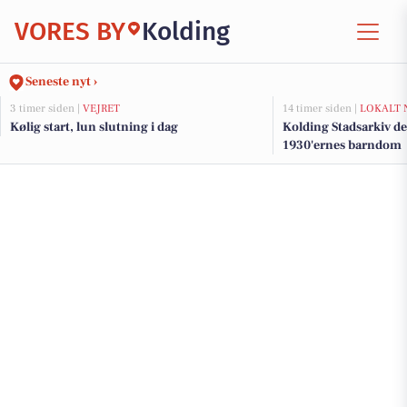
VORES BY
Kolding
Seneste nyt ›
3 timer siden |
VEJRET
14 timer siden |
LOKALT 
Kølig start, lun slutning i dag
Kolding Stadsarkiv del
1930'ernes barndom