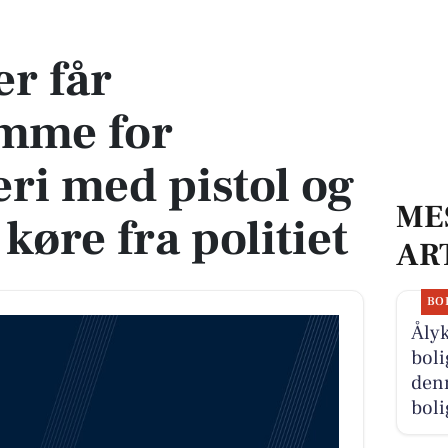
emmerøveri med pistol og forsøg på at køre fra politiet
er får
mme for
i med pistol og
ME
 køre fra politiet
AR
BO
Åly
boli
denn
boli