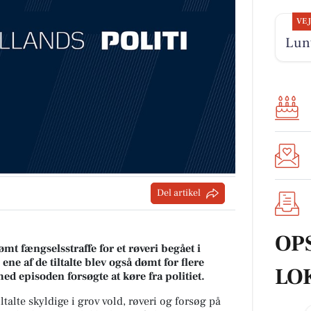
VE
Lunt
Del artikel
OP
ømt fængselsstraffe for et røveri begået i
ne af de tiltalte blev også dømt for flere
LO
med episoden forsøgte at køre fra politiet.
iltalte skyldige i grov vold, røveri og forsøg på