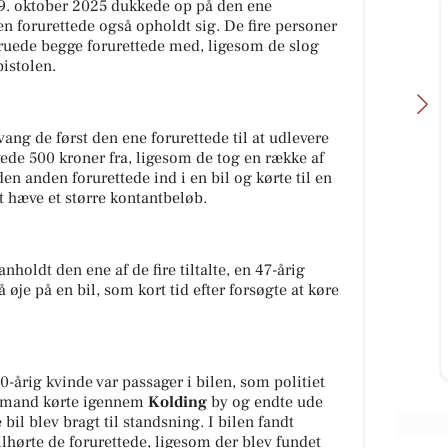
9. oktober 2025 dukkede op på den ene
n forurettede også opholdt sig. De fire personer
truede begge forurettede med, ligesom de slog
istolen.
vang de først den ene forurettede til at udlevere
ede 500 kroner fra, ligesom de tog en række af
n anden forurettede ind i en bil og kørte til en
at hæve et større kontantbeløb.
Skousen Kolding
Find løsninger til hverdagen hos
Skousen Kolding 💥 Vi står klar til
nholdt den ene af de fire tiltalte, en 47-årig
at hjælpe dig med at finde det
 øje på en bil, som kort tid efter forsøgte at køre
 for
rigtige. 📍 Platinvej 2...
Åbn opslaget
-årig kvinde var passager i bilen, som politiet
ge mand kørte igennem
Kolding
by og endte ude
bil blev bragt til standsning. I bilen fandt
ilhørte de forurettede, ligesom der blev fundet