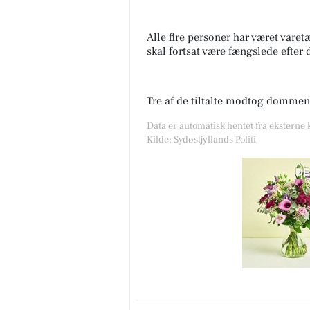
Alle fire personer har været vare
skal fortsat være fængslede efte
Tre af de tiltalte modtog dommen
Data er automatisk hentet fra eksterne k
Kilde: Sydøstjyllands Politi