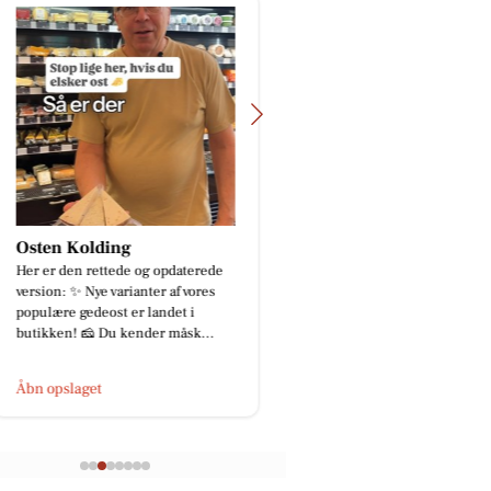
Osten Kolding
Løwenstein Fysiot
Her er den rettede og opdaterede
📅 Book din tid online:
version: ✨ Nye varianter af vores
www.fyskolding.dk eller
populære gedeost er landet i
📞 50 50 49 45
butikken! 🧀 Du kender måsk...
Åbn opslaget
Åbn opslaget