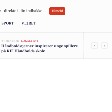
 -
direkte i din indbakke
Tilmeld
SPORT
VEJRET
4 timer siden |
LOKALT NYT
5 timer siden |
LO
‹
›
Håndboldstjerner inspirerer unge spillere
Kolding Tenn
på KIF Håndbolds skole
til nyt træni