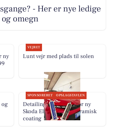
sgange? - Her er nye ledige
ng og omegn
VEJRET
r ny
Lunt vejr med plads til solen
99
SPONSORERET
OPSLAGSTAVLEN
 og
Detailing Center klargør ny
Skoda Elroq RS med keramisk
coating