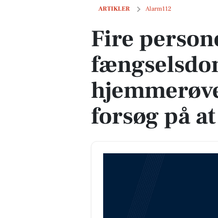
Fire personer får fængselsdomme for hj
ARTIKLER
Alarm112
Fire person
fængselsdo
hjemmerøver
forsøg på at