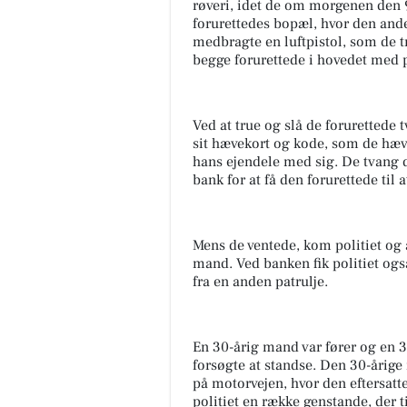
røveri, idet de om morgenen den 
forurettedes bopæl, hvor den ande
medbragte en luftpistol, som de 
begge forurettede i hovedet med p
Ved at true og slå de forurettede t
sit hævekort og kode, som de hæv
hans ejendele med sig. De tvang de
bank for at få den forurettede til 
MediSkin
✨ Der findes sjældent én
behandling, der kan det hele.
Mens de ventede, kom politiet og a
Derfor kombinerer vi ofte
mand. Ved banken fik politiet også
forskellige behandlingsformer
fra en anden patrulje.
at skabe ...
Åbn opslaget
En 30-årig mand var fører og en 30
forsøgte at standse. Den 30-åri
på motorvejen, hvor den eftersatte 
politiet en række genstande, der t