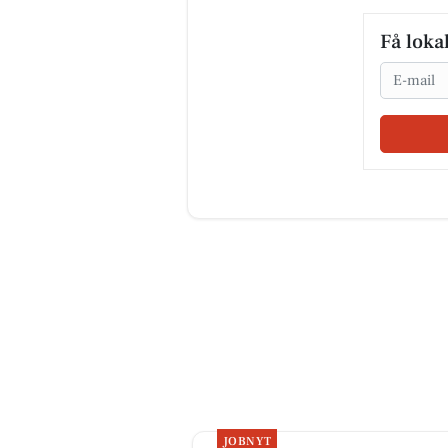
Få loka
Email
JOBNYT