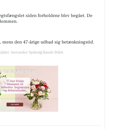
tægtsfængslet siden forholdene blev begået. De
r dommen.
, mens den 47-årige udbad sig betænkningstid.
ilder, herunder Sydøstjyllands Politi.