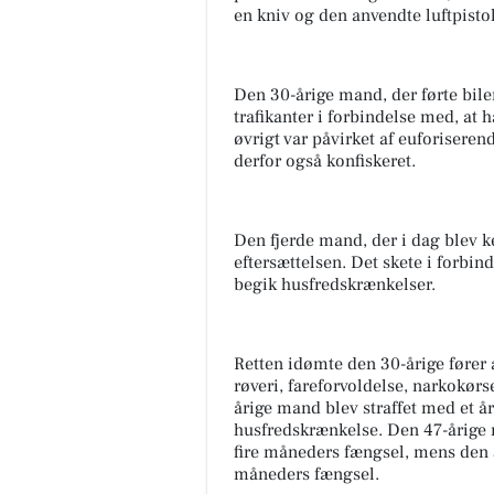
en kniv og den anvendte luftpistol
Den 30-årige mand, der førte bilen
trafikanter i forbindelse med, at h
øvrigt var påvirket af euforiserend
derfor også konfiskeret.
Den fjerde mand, der i dag blev ke
eftersættelsen. Det skete i forbin
begik husfredskrænkelser.
Retten idømte den 30-årige fører 
røveri, fareforvoldelse, narkokør
årige mand blev straffet med et å
husfredskrænkelse. Den 47-årige m
fire måneders fængsel, mens den 
måneders fængsel.