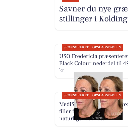
Savner du nye græ
stillinger i Koldi
SPONSORERET
OPSLAGSTAVLEN
USO Fredericia præsentere
Black Colour nederdel til 4
kr.
SPONSORERET
OPSLAGSTAVLEN
MediSkin kombinerer botox
filler for harmoniske og
naturlige resultater