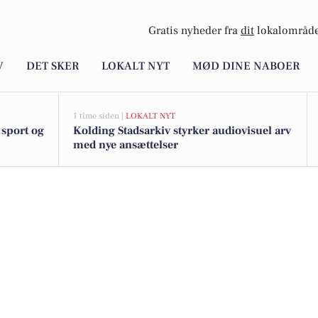
Gratis nyheder fra
dit
lokalområde
V
DET SKER
LOKALT NYT
MØD DINE NABOER
1 time siden |
LOKALT NYT
 sport og
Kolding Stadsarkiv styrker audiovisuel arv
med nye ansættelser