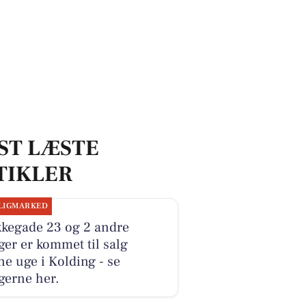
ST LÆSTE
TIKLER
LIGMARKED
kkegade 23 og 2 andre
ger er kommet til salg
e uge i Kolding - se
gerne her.