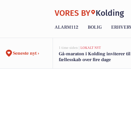
VORES BY
Kolding
ALARM112
BOLIG
ERHVER
1 time siden |
LOKALT NYT
Seneste nyt ›
Gå-maraton i Kolding inviterer til
fællesskab over fire dage