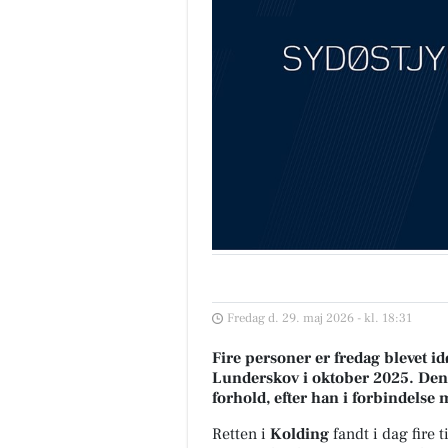
Fredag d. 29. maj 2026 - kl. 18:31
Fire personer er fredag blevet id
Lunderskov i oktober 2025. Den e
forhold, efter han i forbindelse 
Retten i
Kolding
fandt i dag fire t