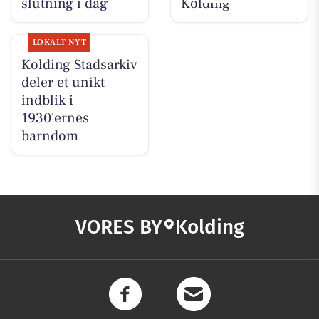
slutning i dag
Kolding
LOKALT NYT
Kolding Stadsarkiv
deler et unikt
indblik i
1930'ernes
barndom
VORES BY
Kolding