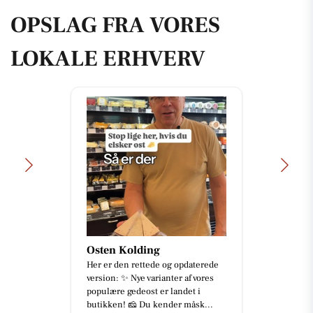
OPSLAG FRA VORES
LOKALE ERHVERV
Osten Kolding
Her er den rettede og opdaterede
version: ✨ Nye varianter af vores
populære gedeost er landet i
butikken! 🧀 Du kender måsk...