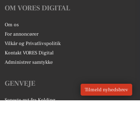
OM VORES DIGITAL
Om os
For annoncører
Vilkår og Privatlivspolitik
Kontakt VORES Digital
Administrer samtykke
GENVEJE
Tilmeld nyhedsbrev
Seneste nyt fra Kolding
Vores lokale erhverv
Kalenderen for Kolding
Fakta om Kolding
Erhvervsartikler