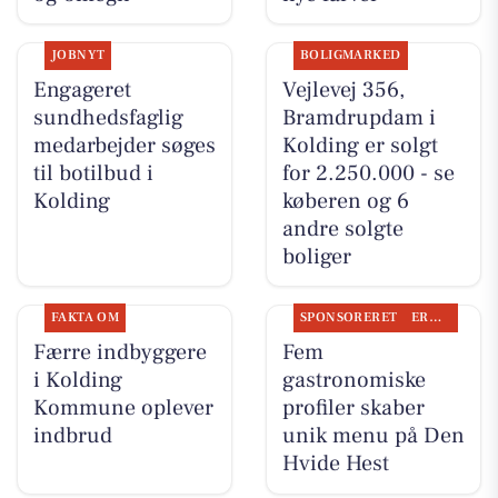
JOBNYT
BOLIGMARKED
Engageret
Vejlevej 356,
sundhedsfaglig
Bramdrupdam i
medarbejder søges
Kolding er solgt
til botilbud i
for 2.250.000 - se
Kolding
køberen og 6
andre solgte
boliger
FAKTA OM
SPONSORERET
ERHVERV
Færre indbyggere
Fem
i Kolding
gastronomiske
Kommune oplever
profiler skaber
indbrud
unik menu på Den
Hvide Hest