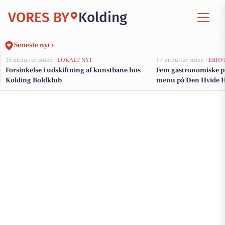
VORES BY
Kolding
Seneste nyt ›
15 minutter siden |
LOKALT NYT
19 minutter siden |
ERHV
Forsinkelse i udskiftning af kunstbane hos
Fem gastronomiske pr
Kolding Boldklub
menu på Den Hvide H