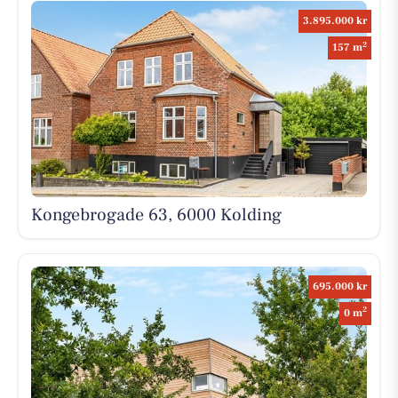
3.895.000 kr
2
157 m
Kongebrogade 63, 6000 Kolding
695.000 kr
2
0 m