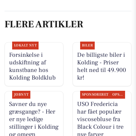
FLERE ARTIKLER
LOKALT NYT
BILER
Forsinkelse i
De billigste biler i
udskiftning af
Kolding - Priser
kunstbane hos
helt ned til 49.900
Kolding Boldklub
kr!
JOBNYT
SPONSORERET
OPSLAGSTAVLEN
Savner du nye
USO Fredericia
græsgange? - Her
har fået populær
er nye ledige
viscosebluse fra
stillinger i Kolding
Black Colour i tre
og omegn
nye farver