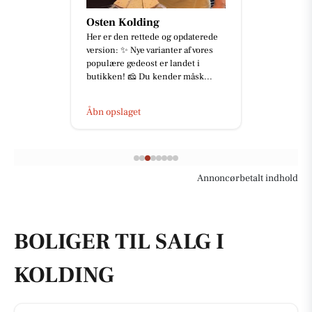
Osten Kolding
Her er den rettede og opdaterede
version: ✨ Nye varianter af vores
populære gedeost er landet i
butikken! 🧀 Du kender måsk...
Åbn opslaget
Annoncørbetalt indhold
BOLIGER TIL SALG I
KOLDING