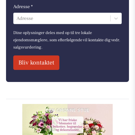
Adresse *
Adresse
Dine oplysninger deles med op til tre lokale
ejendomsmæglere, som efterfølgende vil kontakte dig vedr.
salgsvurdering.
Bliv kontaktet