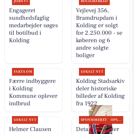
JOBNYT
BOLIGMARKED
Engageret
Vejlevej 356,
sundhedsfaglig
Bramdrupdam i
medarbejder søges
Kolding er solgt
til botilbud i
for 2.250.000 - se
Kolding
køberen og 6
andre solgte
boliger
FAKTA OM
LOKALT NYT
Færre indbyggere
Kolding Stadsarkiv
i Kolding
deler historiske
Kommune oplever
billeder af Kolding
indbrud
fra 1922
LOKALT NYT
SPONSORERET
OPSLAGSTAVLEN
Helmer Clausen
Detailing Center