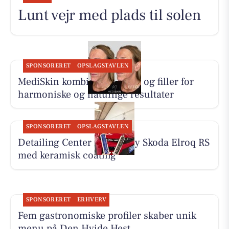
Lunt vejr med plads til solen
SPONSORERET
OPSLAGSTAVLEN
MediSkin kombinerer botox og filler for
harmoniske og naturlige resultater
SPONSORERET
OPSLAGSTAVLEN
Detailing Center klargør ny Skoda Elroq RS
med keramisk coating
SPONSORERET
ERHVERV
Fem gastronomiske profiler skaber unik
menu på Den Hvide Hest