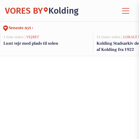
VORES BY
Kolding
Seneste nyt ›
1 time siden |
VEJRET
12 timer siden |
LOKALT 
Lunt vejr med plads til solen
Kolding Stadsarkiv del
af Kolding fra 1922