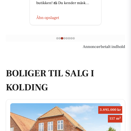
butikken! 🧀 Du kender måsk...
Åbn opslaget
Annoncørbetalt indhold
BOLIGER TIL SALG I
KOLDING
3.895.000 kr
2
157 m