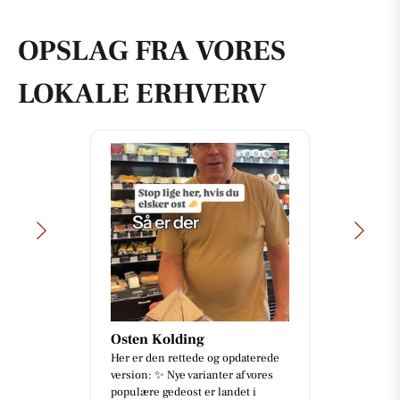
OPSLAG FRA VORES
LOKALE ERHVERV
Osten Kolding
Her er den rettede og opdaterede
version: ✨ Nye varianter af vores
populære gedeost er landet i