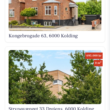
Kongebrogade 63, 6000 Kolding
695.000 kr
2
0 m
Strynøvænget 33 Drejens, 6000 Kolding