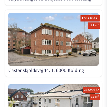
1.595.000 kr
2
125 m
Castenskjoldsvej 14, 1, 6000 Kolding
295.000 kr
2
75 m