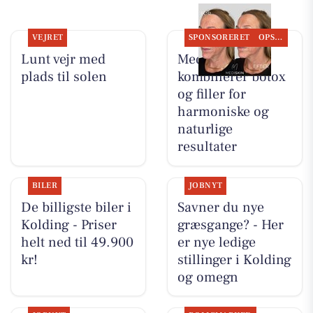
VEJRET
SPONSORERET
OPSLAGSTAVLEN
Lunt vejr med
MediSkin
plads til solen
kombinerer botox
og filler for
harmoniske og
naturlige
resultater
BILER
JOBNYT
De billigste biler i
Savner du nye
Kolding - Priser
græsgange? - Her
helt ned til 49.900
er nye ledige
kr!
stillinger i Kolding
og omegn