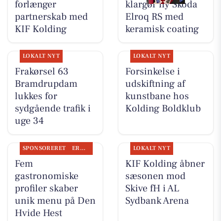
forlænger
klargør ny Skoda
partnerskab med
Elroq RS med
KIF Kolding
keramisk coating
LOKALT NYT
LOKALT NYT
Frakørsel 63
Forsinkelse i
Bramdrupdam
udskiftning af
lukkes for
kunstbane hos
sydgående trafik i
Kolding Boldklub
uge 34
SPONSORERET
ERHVERV
LOKALT NYT
Fem
KIF Kolding åbner
gastronomiske
sæsonen mod
profiler skaber
Skive fH i AL
unik menu på Den
Sydbank Arena
Hvide Hest