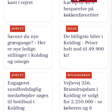
kant i vejret
har op til 40%
besparelse på
køkkenfavoritter
JOBNYT
BILER
Savner du nye
De billigste biler i
græsgange? - Her
Kolding - Priser
er nye ledige
helt ned til 49.900
stillinger i Kolding
kr!
og omegn
JOBNYT
BOLIGMARKED
Engageret
Vejlevej 356,
sundhedsfaglig
Bramdrupdam i
medarbejder søges
Kolding er solgt
til botilbud i
for 2.250.000 - se
Kolding
køberen og 6