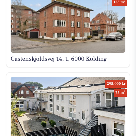
2
125 m
Castenskjoldsvej 14, 1, 6000 Kolding
295.000 kr
2
75 m