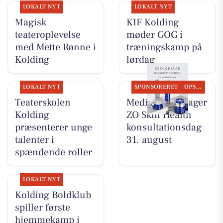
LOKALT NYT
LOKALT NYT
Magisk
KIF Kolding
teateroplevelse
møder GOG i
med Mette Rønne i
træningskamp på
Kolding
lørdag
LOKALT NYT
SPONSORERET
OPSLAGSTAVLEN
Teaterskolen
MediSkin gentager
Kolding
ZO Skin Health
præsenterer unge
konsultationsdag
talenter i
31. august
spændende roller
LOKALT NYT
Kolding Boldklub
spiller første
hjemmekamp i