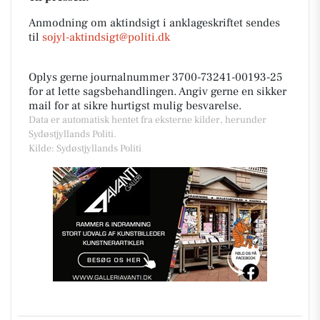
Anmodning om aktindsigt i anklageskriftet sendes
til
sojyl-aktindsigt@politi.dk
Oplys gerne journalnummer 3700-73241-00193-25
for at lette sagsbehandlingen. Angiv gerne en sikker
mail for at sikre hurtigst mulig besvarelse.
Data er automatisk hentet fra eksterne kilder, herunder
Sydøstjyllands Politi.
Kilde: Sydøstjyllands Politi