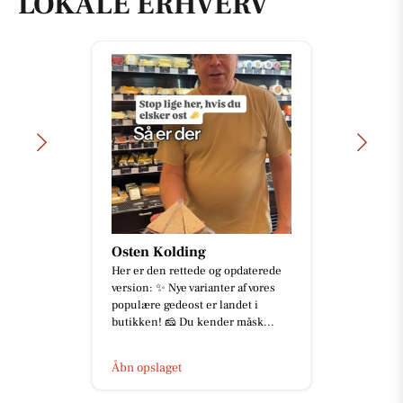
LOKALE ERHVERV
Osten Kolding
Her er den rettede og opdaterede
version: ✨ Nye varianter af vores
populære gedeost er landet i
butikken! 🧀 Du kender måsk...
Åbn opslaget