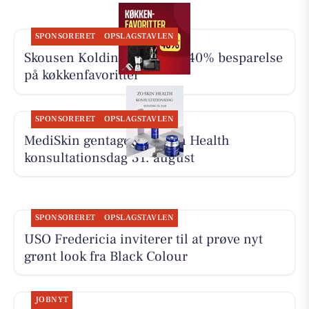
SPONSORERET
OPSLAGSTAVLEN
Skousen Kolding har op til 40% besparelse
på køkkenfavoritter
SPONSORERET
OPSLAGSTAVLEN
MediSkin gentager ZO Skin Health
konsultationsdag 31. august
SPONSORERET
OPSLAGSTAVLEN
USO Fredericia inviterer til at prøve nyt
grønt look fra Black Colour
JOBNYT