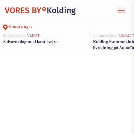
VORES BY
Kolding
Seneste nyt ›
2 timer siden |
VEJRET
14 timer siden |
LOKALT 
Solvarm dag med kant i vejret
Kolding Svømmeklub 
livredning på AquaC