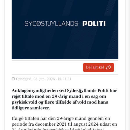
Del artikel
Onsdag d. 03. jun. 2026 - kl. 11:31
Anklagemyndigheden ved Sydøstjyllands Politi har
rejst tiltale mod en 29-årig mand i en sag om
psykisk vold og flere tilfælde af vold mod hans
tidligere samlever.
Ifølge tiltalen har den 29-årige mand gennem en
periode fra december 2021 til august 2024 udsat en
34-årig kvinde for psykisk vold på lokaliteter i