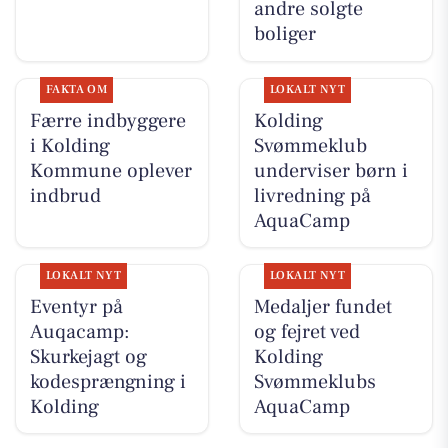
andre solgte
boliger
FAKTA OM
LOKALT NYT
Færre indbyggere
Kolding
i Kolding
Svømmeklub
Kommune oplever
underviser børn i
indbrud
livredning på
AquaCamp
LOKALT NYT
LOKALT NYT
Eventyr på
Medaljer fundet
Auqacamp:
og fejret ved
Skurkejagt og
Kolding
kodesprængning i
Svømmeklubs
Kolding
AquaCamp