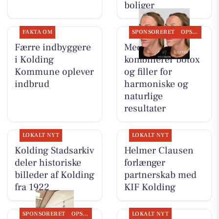
boliger
FAKTA OM
SPONSORERET
OPSLAGSTAVLEN
Færre indbyggere
MediSkin
i Kolding
kombinerer botox
Kommune oplever
og filler for
indbrud
harmoniske og
naturlige
resultater
LOKALT NYT
LOKALT NYT
Kolding Stadsarkiv
Helmer Clausen
deler historiske
forlænger
billeder af Kolding
partnerskab med
fra 1922
KIF Kolding
SPONSORERET
OPSLAGSTAVLEN
LOKALT NYT