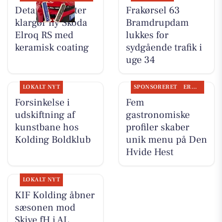
Detailing Center
Frakørsel 63
klargør ny Skoda
Bramdrupdam
Elroq RS med
lukkes for
keramisk coating
sydgående trafik i
uge 34
LOKALT NYT
SPONSORERET
ERHVERV
Forsinkelse i
Fem
udskiftning af
gastronomiske
kunstbane hos
profiler skaber
Kolding Boldklub
unik menu på Den
Hvide Hest
LOKALT NYT
KIF Kolding åbner
sæsonen mod
Skive fH i AL