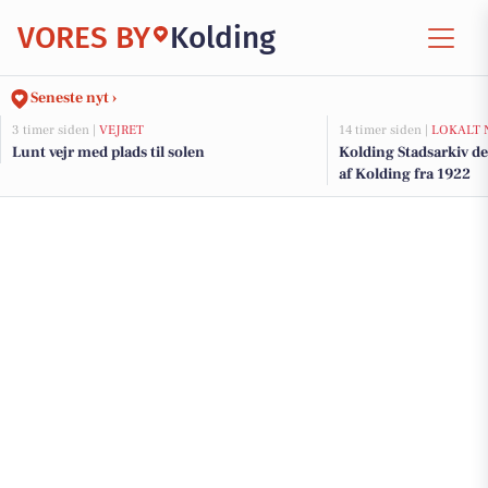
VORES BY
Kolding
Seneste nyt ›
3 timer siden |
VEJRET
14 timer siden |
LOKALT 
Lunt vejr med plads til solen
Kolding Stadsarkiv del
af Kolding fra 1922