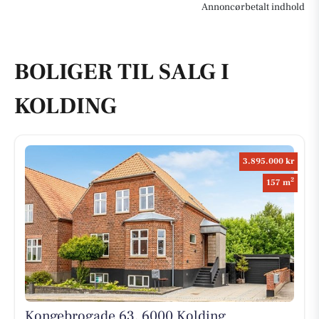
Annoncørbetalt indhold
BOLIGER TIL SALG I
KOLDING
3.895.000 kr
2
157 m
Kongebrogade 63, 6000 Kolding