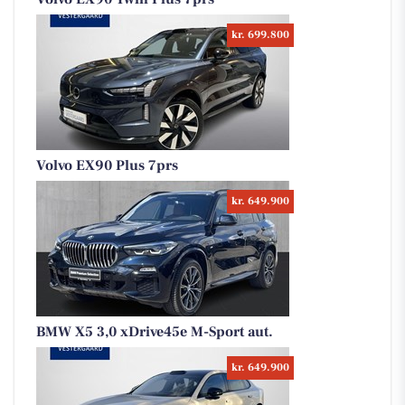
kr. 699.800
Volvo EX90 Plus 7prs
kr. 649.900
BMW X5 3,0 xDrive45e M-Sport aut.
kr. 649.900