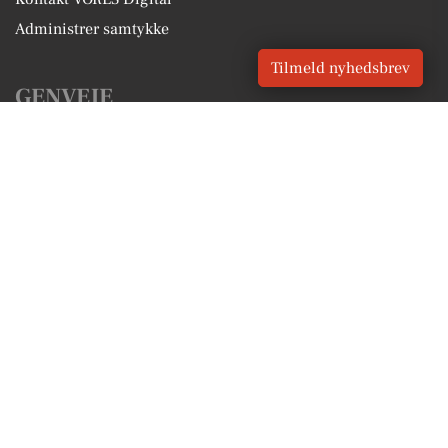
Administrer samtykke
Tilmeld nyhedsbrev
GENVEJE
Seneste nyt fra Kolding
Vores lokale erhverv
Kalenderen for Kolding
Fakta om Kolding
Erhvervsartikler
Kolding Kommune
Få en gratis salgsvurdering
Sponsoreret indhold