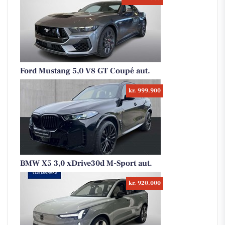
Ford Mustang 5,0 V8 GT Coupé aut.
kr. 999.900
BMW X5 3,0 xDrive30d M-Sport aut.
kr. 920.000