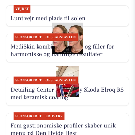
VEJRET
Lunt vejr med plads til solen
SPONSORERET
OPSLAGSTAVLEN
MediSkin kombinerer botox og filler for
harmoniske og naturlige resultater
SPONSORERET
OPSLAGSTAVLEN
Detailing Center klargør ny Skoda Elroq RS
med keramisk coating
SPONSORERET
ERHVERV
Fem gastronomiske profiler skaber unik
menu på Den Hvide Hest