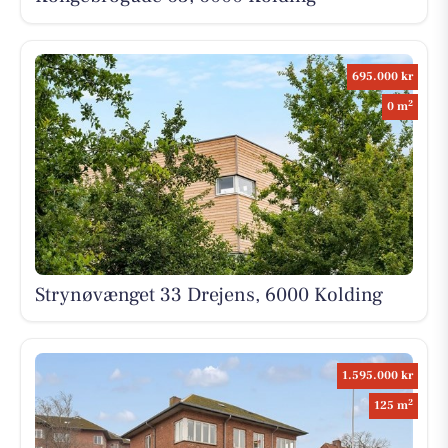
695.000 kr
2
0 m
Strynøvænget 33 Drejens, 6000 Kolding
1.595.000 kr
2
125 m