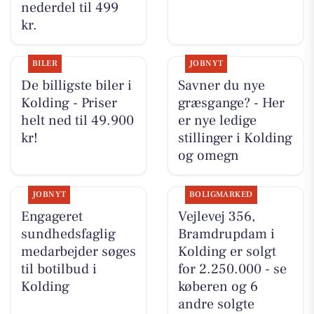
nederdel til 499
kr.
BILER
JOBNYT
De billigste biler i
Savner du nye
Kolding - Priser
græsgange? - Her
helt ned til 49.900
er nye ledige
kr!
stillinger i Kolding
og omegn
JOBNYT
BOLIGMARKED
Engageret
Vejlevej 356,
sundhedsfaglig
Bramdrupdam i
medarbejder søges
Kolding er solgt
til botilbud i
for 2.250.000 - se
Kolding
køberen og 6
andre solgte