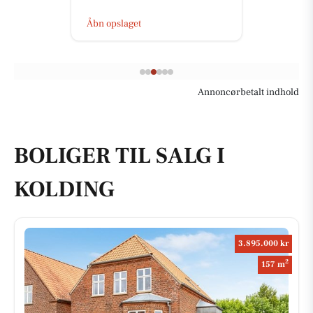
Åbn opslaget
Annoncørbetalt indhold
BOLIGER TIL SALG I
KOLDING
3.895.000 kr
2
157 m