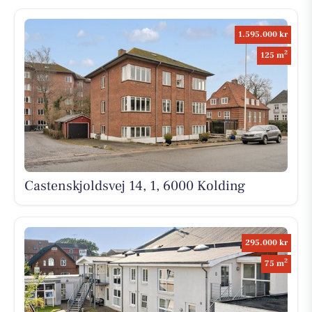
1.595.000 kr
2
125 m
Castenskjoldsvej 14, 1, 6000 Kolding
295.000 kr
2
75 m