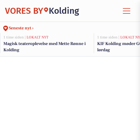
VORES BY
Kolding
Seneste nyt ›
1 time siden |
LOKALT NYT
1 time siden |
LOKALT NY
Magisk teateroplevelse med Mette Rønne i
KIF Kolding møder G
Kolding
lørdag