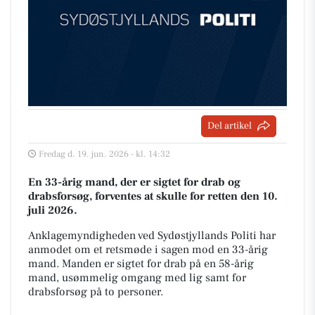
Del artikel
Fredag d. 19. jun. 2026 - kl. 14:32
En 33-årig mand, der er sigtet for drab og
drabsforsøg, forventes at skulle for retten den 10.
juli 2026.
Anklagemyndigheden ved Sydøstjyllands Politi har
anmodet om et retsmøde i sagen mod en 33-årig
mand. Manden er sigtet for drab på en 58-årig
mand, usømmelig omgang med lig samt for
drabsforsøg på to personer.