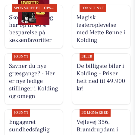
SPONSORERET
OPSLAGSTAVLEN
LOKALT NYT
Skousen Kolding
Magisk
har op til 40%
teateroplevelse
besparelse på
med Mette Rønne i
køkkenfavoritter
Kolding
JOBNYT
BILER
Savner du nye
De billigste biler i
græsgange? - Her
Kolding - Priser
er nye ledige
helt ned til 49.900
stillinger i Kolding
kr!
og omegn
JOBNYT
BOLIGMARKED
Engageret
Vejlevej 356,
sundhedsfaglig
Bramdrupdam i