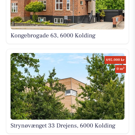
Kongebrogade 63, 6000 Kolding
695.000 kr
2
0 m
Strynøvænget 33 Drejens, 6000 Kolding