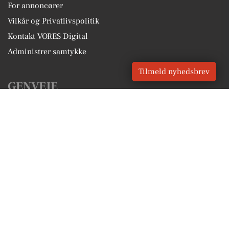
For annoncører
Vilkår og Privatlivspolitik
Kontakt VORES Digital
Administrer samtykke
Tilmeld nyhedsbrev
GENVEJE
Seneste nyt fra Kolding
Vores lokale erhverv
Kalenderen for Kolding
Fakta om Kolding
Erhvervsartikler
Kolding Kommune
Få en gratis salgsvurdering
Sponsoreret indhold