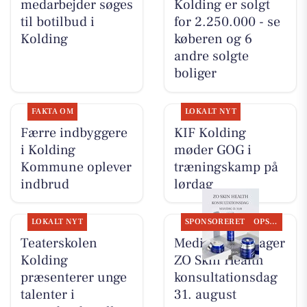
medarbejder søges
Kolding er solgt
til botilbud i
for 2.250.000 - se
Kolding
køberen og 6
andre solgte
boliger
FAKTA OM
LOKALT NYT
Færre indbyggere
KIF Kolding
i Kolding
møder GOG i
Kommune oplever
træningskamp på
indbrud
lørdag
LOKALT NYT
SPONSORERET
OPSLAGSTAVLEN
Teaterskolen
MediSkin gentager
Kolding
ZO Skin Health
præsenterer unge
konsultationsdag
talenter i
31. august