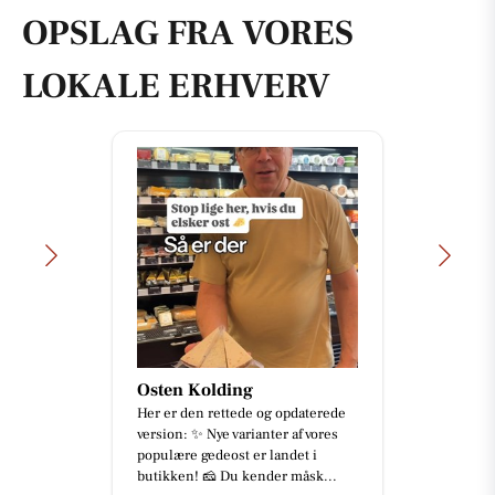
OPSLAG FRA VORES
LOKALE ERHVERV
Osten Kolding
Her er den rettede og opdaterede
version: ✨ Nye varianter af vores
populære gedeost er landet i
butikken! 🧀 Du kender måsk...