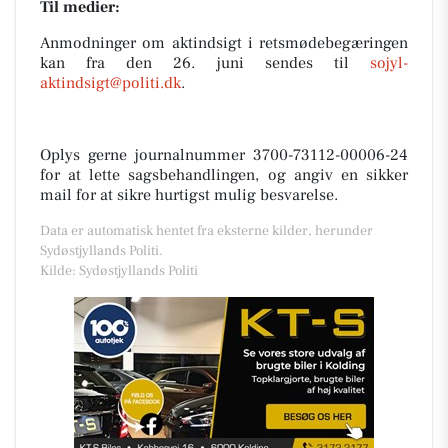
Til medier:
Anmodninger om aktindsigt i retsmødebegæringen
kan fra den 26. juni sendes til
sojyl-
aktindsigt@politi.dk
.
Oplys gerne journalnummer 3700-73112-00006-24
for at lette sagsbehandlingen, og angiv en sikker
mail for at sikre hurtigst mulig besvarelse.
Data er automatisk hentet fra eksterne kilder, herunder
Sydøstjyllands Politi.
Kilde: Sydøstjyllands Politi