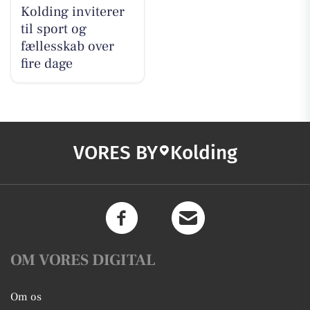
Kolding inviterer
til sport og
fællesskab over
fire dage
VORES BY
Kolding
OM VORES DIGITAL
Om os