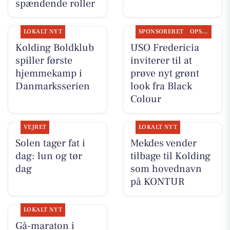
spændende roller
LOKALT NYT
SPONSORERET
OPSLAGSTAVLEN
Kolding Boldklub
USO Fredericia
spiller første
inviterer til at
hjemmekamp i
prøve nyt grønt
Danmarksserien
look fra Black
Colour
VEJRET
LOKALT NYT
Solen tager fat i
Mekdes vender
dag: lun og tør
tilbage til Kolding
dag
som hovednavn
på KONTUR
LOKALT NYT
Gå-maraton i