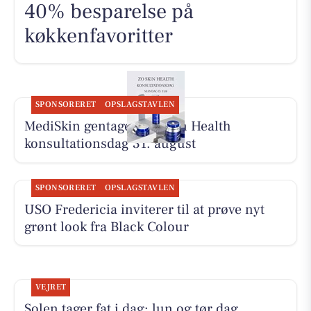
40% besparelse på
køkkenfavoritter
SPONSORERET
OPSLAGSTAVLEN
MediSkin gentager ZO Skin Health
konsultationsdag 31. august
SPONSORERET
OPSLAGSTAVLEN
USO Fredericia inviterer til at prøve nyt
grønt look fra Black Colour
VEJRET
Solen tager fat i dag: lun og tør dag