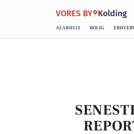
VORES BY
Kolding
ALARM112
BOLIG
ERHVER
SENEST
REPOR