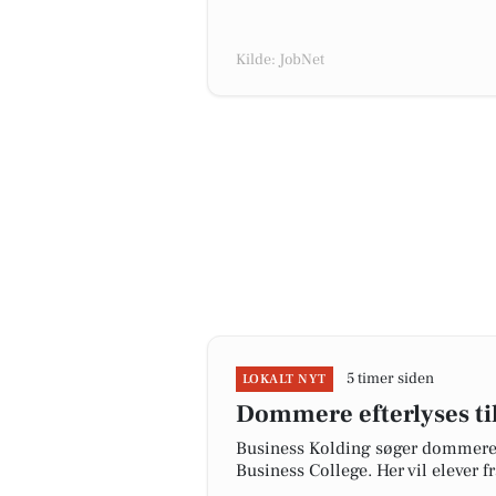
Kilde: JobNet
5 timer siden
LOKALT NYT
Dommere efterlyses ti
Business Kolding søger dommere ti
Business College. Her vil elever 