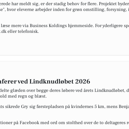
ede har meldt sig, er der stadig behov for flere. Projektet byde
", hvor eleverne arbejder inden for grøn omstilling, forsyning, i
g læse mere via Business Koldings hjemmeside. For yderligere s
k eller telefonisk.
ferer ved Lindknudløbet 2026
elte glæden over begge deres løbere ved årets Lindknudløbet, de
hold med regn og blæst.
 sikrede Gry sig førstepladsen på kvindernes 5 km, mens Benja
tioner på Facebook med ord om stolthed over de to deltageres re