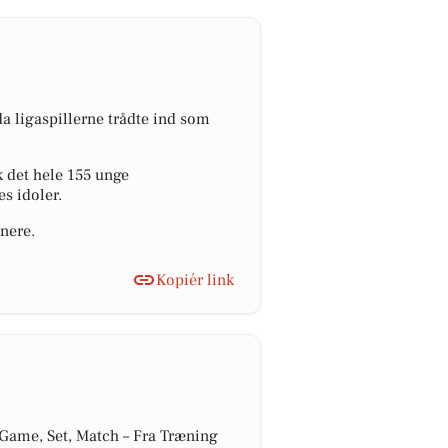
 ligaspillerne trådte ind som
k det hele 155 unge
s idoler.
nere.
Kopiér link
"Game, Set, Match – Fra Træning