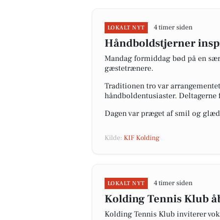
4 timer siden
LOKALT NYT
Håndboldstjerner inspi
Mandag formiddag bød på en særli
gæstetrænere.
Traditionen tro var arrangementet
håndboldentusiaster. Deltagerne fi
Dagen var præget af smil og glæde
Kilde:
KIF Kolding
4 timer siden
LOKALT NYT
Kolding Tennis Klub åb
Kolding Tennis Klub inviterer vok