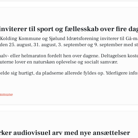
viterer til sport og fællesskab over fire da
Kolding Kommune og Sjølund Idrætsforening inviterer til Gå-m
g den 25. august, 31. august, 3. september og 9. september med st
lv- eller helmaraton fordelt hen over dagene. Deltagelsen koster
uterne lover en naturskøn oplevelse og socialt samvær.
melde sig hurtigt, da pladserne allerede fyldes op. Yderligere in
Kommune
rker audiovisuel arv med nye ansættelser