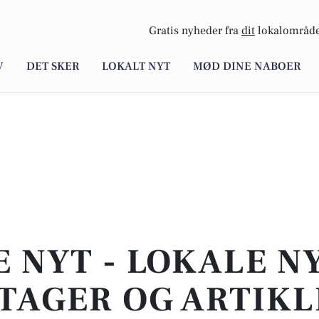
Gratis nyheder fra
dit
lokalområde
V
DET SKER
LOKALT NYT
MØD DINE NABOER
E NYT - LOKALE N
TAGER OG ARTIKL