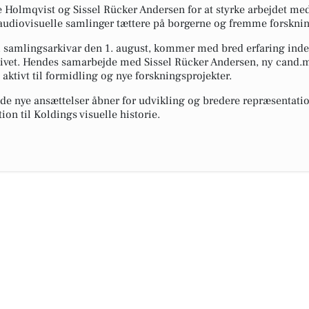
e Holmqvist og Sissel Rücker Andersen for at styrke arbejdet med 
audiovisuelle samlinger tættere på borgerne og fremme forskni
m samlingsarkivar den 1. august, kommer med bred erfaring inden
kivet. Hendes samarbejde med Sissel Rücker Andersen, ny cand.ma
s aktivt til formidling og nye forskningsprojekter.
 de nye ansættelser åbner for udvikling og bredere repræsentation
ion til Koldings visuelle historie.