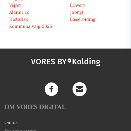
Vejret
Erhverv
Alarm112
Jobnyt
Historisk
Læserbidrag
Kommunalvalg 2025
VORES BY
Kolding
OM VORES DIGITAL
Om os