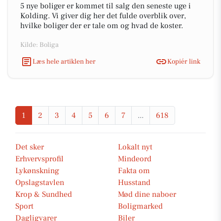
5 nye boliger er kommet til salg den seneste uge i
Kolding. Vi giver dig her det fulde overblik over,
hvilke boliger der er tale om og hvad de koster.
Kilde: Boliga
Læs hele artiklen her
Kopiér link
1
2
3
4
5
6
7
...
618
Det sker
Lokalt nyt
Erhvervsprofil
Mindeord
Lykønskning
Fakta om
Opslagstavlen
Husstand
Krop & Sundhed
Mød dine naboer
Sport
Boligmarked
Dagligvarer
Biler