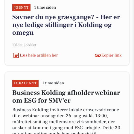
1 time siden
JOBNYT
Savner du nye græsgange? - Her er
nye ledige stillinger i Kolding og
omegn
Kilde: JobNet
Læs hele artiklen her
Kopiér link
1 time siden
LOKALT NYT
Business Kolding afholder webinar
om ESG for SMV'er
Business Kolding inviterer lokale erhvervsdrivende
til et webinar onsdag den 26. august kl. 13:00,
målrettet små og mellemstore virksomheder, der
ønsker at komme i gang med ESG-arbejde. Dette 30-
minutters online møde henvender sig til