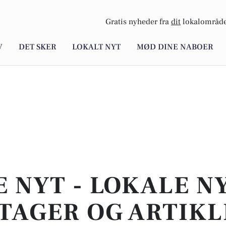
Gratis nyheder fra
dit
lokalområde
V
DET SKER
LOKALT NYT
MØD DINE NABOER
E NYT - LOKALE N
TAGER OG ARTIKL