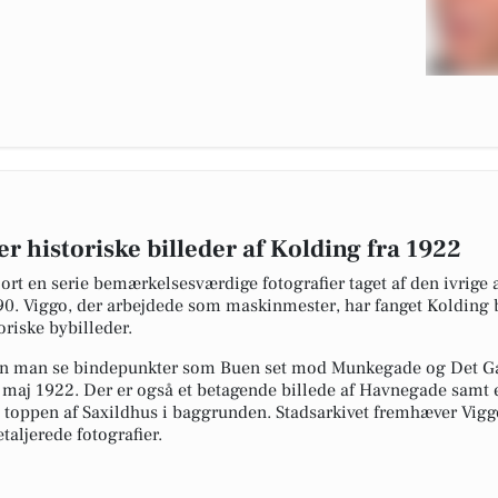
r historiske billeder af Kolding fra 1922
jort en serie bemærkelsesværdige fotografier taget af den ivrig
890. Viggo, der arbejdede som maskinmester, har fanget Kolding b
oriske bybilleder.
kan man se bindepunkter som Buen set mod Munkegade og Det Ga
f maj 1922. Der er også et betagende billede af Havnegade samt e
e toppen af Saxildhus i baggrunden. Stadsarkivet fremhæver Vigg
aljerede fotografier.