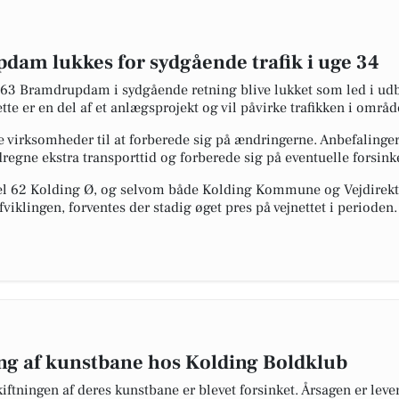
dam lukkes for sydgående trafik i uge 34
l 63 Bramdrupdam i sydgående retning blive lukket som led i ud
e er en del af et anlægsprojekt og vil påvirke trafikken i områ
e virksomheder til at forberede sig på ændringerne. Anbefalinge
egne ekstra transporttid og forberede sig på eventuelle forsink
sel 62 Kolding Ø, og selvom både Kolding Kommune og Vejdirekto
kafviklingen, forventes der stadig øget pres på vejnettet i perioden.
ing af kunstbane hos Kolding Boldklub
iftningen af deres kunstbane er blevet forsinket. Årsagen er le