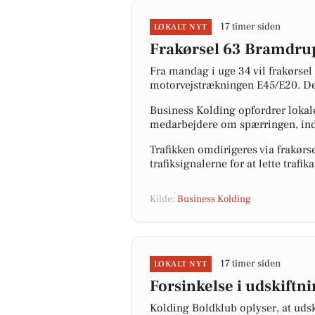
17 timer siden
LOKALT NYT
Frakørsel 63 Bramdrup
Fra mandag i uge 34 vil frakørse
motorvejstrækningen E45/E20. Dett
Business Kolding opfordrer lokal
medarbejdere om spærringen, indr
Trafikken omdirigeres via frakør
trafiksignalerne for at lette trafi
Kilde:
Business Kolding
17 timer siden
LOKALT NYT
Forsinkelse i udskiftn
Kolding Boldklub oplyser, at udsk