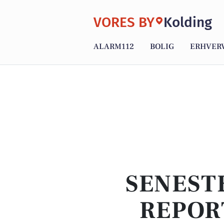
VORES BY
Kolding
ALARM112
BOLIG
ERHVER
SENEST
REPOR