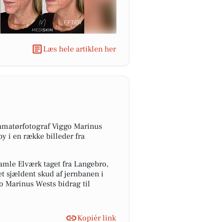
Læs hele artiklen her
e amatørfotograf Viggo Marinus
y i en række billeder fra
mle Elværk taget fra Langebro,
t sjældent skud af jernbanen i
o Marinus Wests bidrag til
Kopiér link