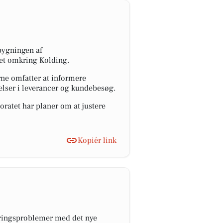
bygningen af
det omkring Kolding.
rne omfatter at informere
elser i leverancer og kundebesøg.
ratet har planer om at justere
Kopiér link
veringsproblemer med det nye