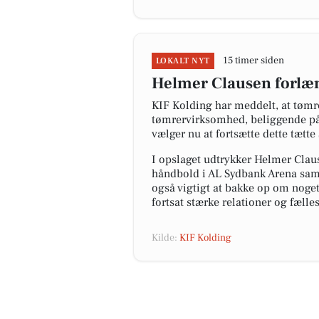
15 timer siden
LOKALT NYT
Helmer Clausen forlæ
KIF Kolding har meddelt, at tøm
tømrervirksomhed, beliggende på 
vælger nu at fortsætte dette tætt
I opslaget udtrykker Helmer Clau
håndbold i AL Sydbank Arena samt 
også vigtigt at bakke op om noget
fortsat stærke relationer og fæll
Kilde:
KIF Kolding