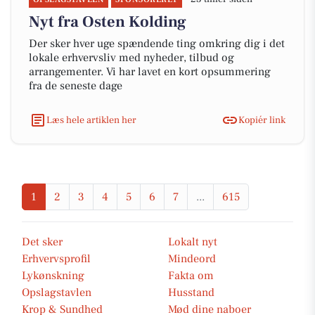
Nyt fra Osten Kolding
Der sker hver uge spændende ting omkring dig i det
lokale erhvervsliv med nyheder, tilbud og
arrangementer. Vi har lavet en kort opsummering
fra de seneste dage
Læs hele artiklen her
Kopiér link
1
2
3
4
5
6
7
...
615
Det sker
Lokalt nyt
Erhvervsprofil
Mindeord
Lykønskning
Fakta om
Opslagstavlen
Husstand
Krop & Sundhed
Mød dine naboer