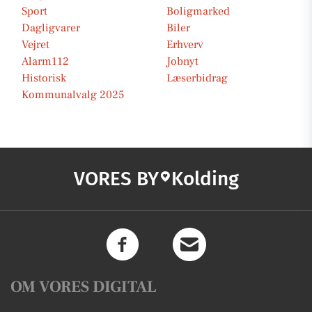
Sport
Boligmarked
Dagligvarer
Biler
Vejret
Erhverv
Alarm112
Jobnyt
Historisk
Læserbidrag
Kommunalvalg 2025
VORES BY
Kolding
OM VORES DIGITAL