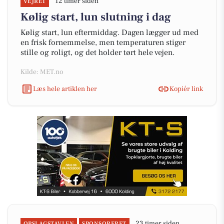
12 timer siden
VEJRET
Kølig start, lun slutning i dag
Kølig start, lun eftermiddag. Dagen lægger ud med
en frisk fornemmelse, men temperaturen stiger
stille og roligt, og det holder tørt hele vejen.
Kilde: MET.no
Læs hele artiklen her
Kopiér link
23 timer siden
OPSLAGSTAVLEN
SPONSORERET