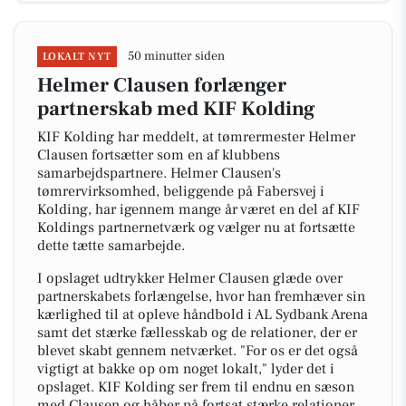
50 minutter siden
LOKALT NYT
Helmer Clausen forlænger
partnerskab med KIF Kolding
KIF Kolding har meddelt, at tømrermester Helmer
Clausen fortsætter som en af klubbens
samarbejdspartnere. Helmer Clausen's
tømrervirksomhed, beliggende på Fabersvej i
Kolding, har igennem mange år været en del af KIF
Koldings partnernetværk og vælger nu at fortsætte
dette tætte samarbejde.
I opslaget udtrykker Helmer Clausen glæde over
partnerskabets forlængelse, hvor han fremhæver sin
kærlighed til at opleve håndbold i AL Sydbank Arena
samt det stærke fællesskab og de relationer, der er
blevet skabt gennem netværket. "For os er det også
vigtigt at bakke op om noget lokalt," lyder det i
opslaget. KIF Kolding ser frem til endnu en sæson
med Clausen og håber på fortsat stærke relationer