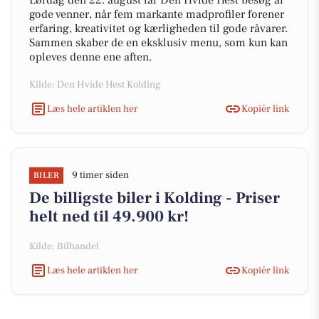
Lørdag den 22. august får Den Hvide Hest besøg af
gode venner, når fem markante madprofiler forener
erfaring, kreativitet og kærligheden til gode råvarer.
Sammen skaber de en eksklusiv menu, som kun kan
opleves denne ene aften.
Kilde: Den Hvide Hest Kolding
Læs hele artiklen her
Kopiér link
9 timer siden
BILER
De billigste biler i Kolding - Priser
helt ned til 49.900 kr!
Kilde: Bilhandel
Læs hele artiklen her
Kopiér link