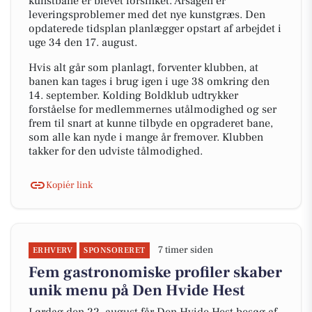
kunstbane er blevet forsinket. Årsagen er
leveringsproblemer med det nye kunstgræs. Den
opdaterede tidsplan planlægger opstart af arbejdet i
uge 34 den 17. august.
Hvis alt går som planlagt, forventer klubben, at
banen kan tages i brug igen i uge 38 omkring den
14. september. Kolding Boldklub udtrykker
forståelse for medlemmernes utålmodighed og ser
frem til snart at kunne tilbyde en opgraderet bane,
som alle kan nyde i mange år fremover. Klubben
takker for den udviste tålmodighed.
Kopiér link
7 timer siden
ERHVERV
SPONSORERET
Fem gastronomiske profiler skaber
unik menu på Den Hvide Hest