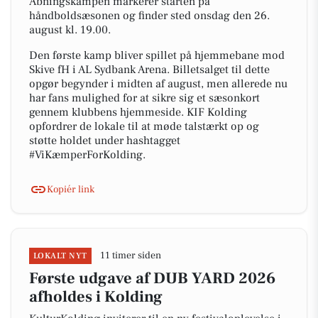
Åbningskampen markerer starten på
håndboldsæsonen og finder sted onsdag den 26.
august kl. 19.00.
Den første kamp bliver spillet på hjemmebane mod
Skive fH i AL Sydbank Arena. Billetsalget til dette
opgør begynder i midten af august, men allerede nu
har fans mulighed for at sikre sig et sæsonkort
gennem klubbens hjemmeside. KIF Kolding
opfordrer de lokale til at møde talstærkt op og
støtte holdet under hashtagget
#ViKæmperForKolding.
Kopiér link
11 timer siden
LOKALT NYT
Første udgave af DUB YARD 2026
afholdes i Kolding