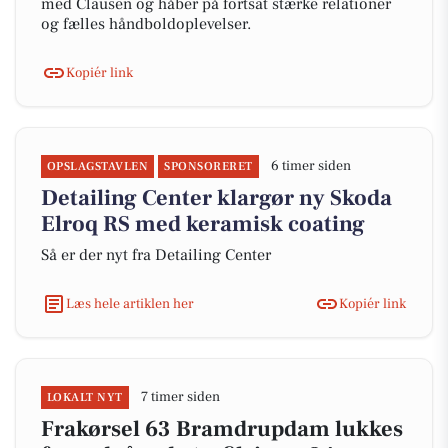
med Clausen og håber på fortsat stærke relationer
og fælles håndboldoplevelser.
Kopiér link
6 timer siden
OPSLAGSTAVLEN
SPONSORERET
Detailing Center klargør ny Skoda
Elroq RS med keramisk coating
Så er der nyt fra Detailing Center
Læs hele artiklen her
Kopiér link
7 timer siden
LOKALT NYT
Frakørsel 63 Bramdrupdam lukkes