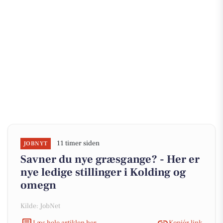
11 timer siden
JOBNYT
Savner du nye græsgange? - Her er
nye ledige stillinger i Kolding og
omegn
Kilde: JobNet
Læs hele artiklen her
Kopiér link