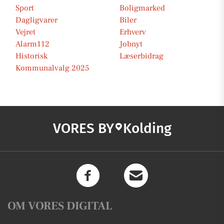
Sport
Boligmarked
Dagligvarer
Biler
Vejret
Erhverv
Alarm112
Jobnyt
Historisk
Læserbidrag
Kommunalvalg 2025
VORES BY
Kolding
OM VORES DIGITAL