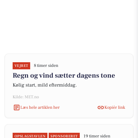
8 timer siden
VEJRET
Regn og vind sætter dagens tone
Kølig start, mild eftermiddag.
Kilde: MET.no
Læs hele artiklen her
Kopiér link
19 timer siden
OPSLAGSTAVLEN
SPONSORERET