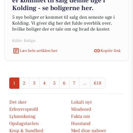
er kommet til salg denne uge i
Kolding - se boligerne her.
5 nye boliger er kommet til salg den seneste uge i
Kolding. Vi giver dig her det fulde overblik over,
hvilke boliger der er tale om og hvad de koster.
Kilde: Boliga
Læs hele artiklen her
Kopiér link
1
2
3
4
5
6
7
...
618
Det sker
Lokalt nyt
Erhvervsprofil
Mindeord
Lykønskning
Fakta om
Opslagstavlen
Husstand
Krop & Sundhed
Mød dine naboer