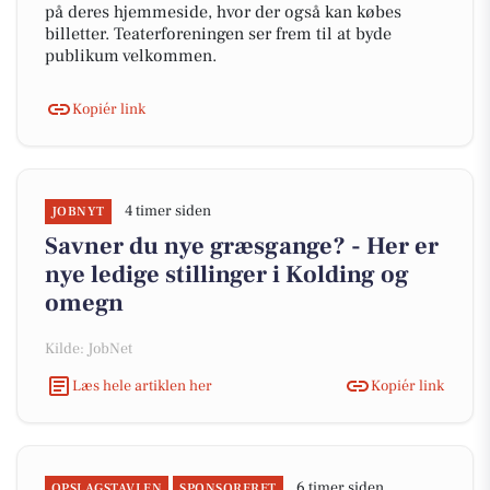
på deres hjemmeside, hvor der også kan købes
billetter. Teaterforeningen ser frem til at byde
publikum velkommen.
Kopiér link
4 timer siden
JOBNYT
Savner du nye græsgange? - Her er
nye ledige stillinger i Kolding og
omegn
Kilde: JobNet
Læs hele artiklen her
Kopiér link
6 timer siden
OPSLAGSTAVLEN
SPONSORERET