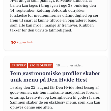
Hvis alt går som planlagt, forventer klubben, at
banen kan tages i brug igen i uge 38 omkring den
14. september. Kolding Boldklub udtrykker
forståelse for medlemmernes utålmodighed og ser
frem til snart at kunne tilbyde en opgraderet bane,
som alle kan nyde i mange år fremover. Klubben
takker for den udviste tålmodighed.
Kopiér link
18 minutter siden
ERHVERV
SPONSORERET
Fem gastronomiske profiler skaber
unik menu på Den Hvide Hest
Lørdag den 22. august får Den Hvide Hest besøg af
gode venner, når fem markante madprofiler forener
erfaring, kreativitet og kærligheden til gode råvarer.
Sammen skaber de en eksklusiv menu, som kun kan
opleves denne ene aften.