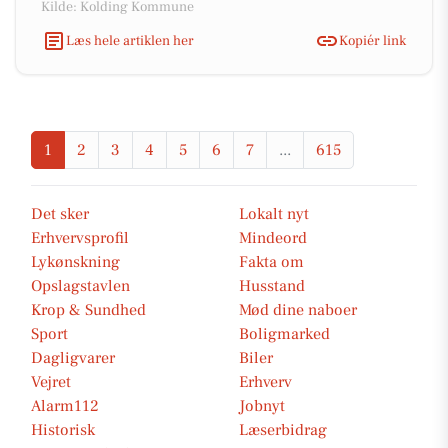
Kilde: Kolding Kommune
Læs hele artiklen her
Kopiér link
1
2
3
4
5
6
7
...
615
Det sker
Lokalt nyt
Erhvervsprofil
Mindeord
Lykønskning
Fakta om
Opslagstavlen
Husstand
Krop & Sundhed
Mød dine naboer
Sport
Boligmarked
Dagligvarer
Biler
Vejret
Erhverv
Alarm112
Jobnyt
Historisk
Læserbidrag