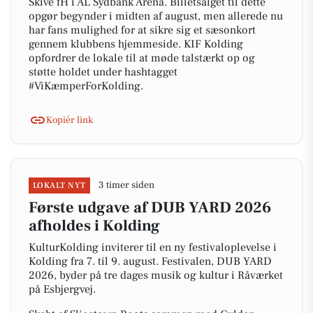
Skive fH i AL Sydbank Arena. Billetsalget til dette
opgør begynder i midten af august, men allerede nu
har fans mulighed for at sikre sig et sæsonkort
gennem klubbens hjemmeside. KIF Kolding
opfordrer de lokale til at møde talstærkt op og
støtte holdet under hashtagget
#ViKæmperForKolding.
Kopiér link
3 timer siden
LOKALT NYT
Første udgave af DUB YARD 2026
afholdes i Kolding
KulturKolding inviterer til en ny festivaloplevelse i
Kolding fra 7. til 9. august. Festivalen, DUB YARD
2026, byder på tre dages musik og kultur i Råværket
på Esbjergvej.