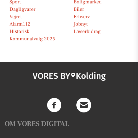
Sport
Boligmarked
Dagligvarer
Biler
Vejret
Erhverv
Alarm112
Jobnyt
Historisk
Læserbidrag
Kommunalvalg 2025
VORES BY
Kolding
OM VORES DIGITAL