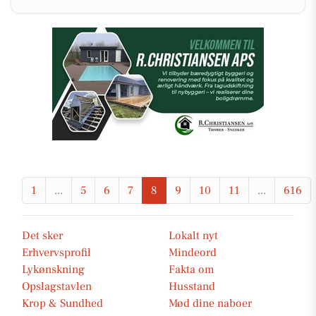
1
...
5
6
7
8
9
10
11
...
616
Det sker
Lokalt nyt
Erhvervsprofil
Mindeord
Lykønskning
Fakta om
Opslagstavlen
Husstand
Krop & Sundhed
Mød dine naboer