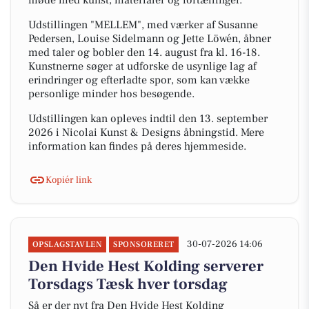
møde med kunst, materialer og fortællinger.
Udstillingen "MELLEM", med værker af Susanne
Pedersen, Louise Sidelmann og Jette Löwén, åbner
med taler og bobler den 14. august fra kl. 16-18.
Kunstnerne søger at udforske de usynlige lag af
erindringer og efterladte spor, som kan vække
personlige minder hos besøgende.
Udstillingen kan opleves indtil den 13. september
2026 i Nicolai Kunst & Designs åbningstid. Mere
information kan findes på deres hjemmeside.
Kopiér link
30-07-2026 14:06
OPSLAGSTAVLEN
SPONSORERET
Den Hvide Hest Kolding serverer
Torsdags Tæsk hver torsdag
Så er der nyt fra Den Hvide Hest Kolding