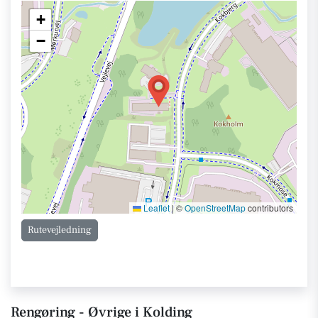
+
−
Leaflet
|
©
OpenStreetMap
contributors
Rutevejledning
Rengøring - Øvrige i Kolding