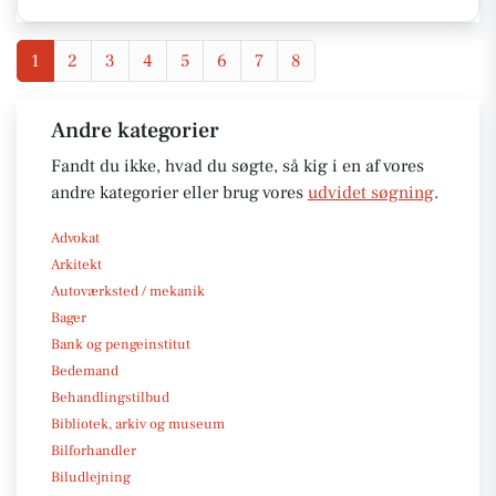
1
2
3
4
5
6
7
8
Andre kategorier
Fandt du ikke, hvad du søgte, så kig i en af vores
andre kategorier eller brug vores
udvidet søgning
.
Advokat
Arkitekt
Autoværksted / mekanik
Bager
Bank og pengeinstitut
Bedemand
Behandlingstilbud
Bibliotek, arkiv og museum
Bilforhandler
Biludlejning