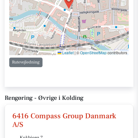
Leaflet
|
©
OpenStreetMap
contributors
Rutevejledning
Rengøring - Øvrige i Kolding
6416 Compass Group Danmark
A/S
Kokbjerg 7