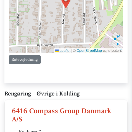
Leaflet
|
©
OpenStreetMap
contributors
Rutevejledning
Rengøring - Øvrige i Kolding
6416 Compass Group Danmark
A/S
Kokbjerg 7