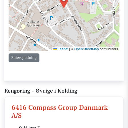
Leaflet
|
©
OpenStreetMap
contributors
Rutevejledning
Rengøring - Øvrige i Kolding
6416 Compass Group Danmark
A/S
Kokbjerg 7