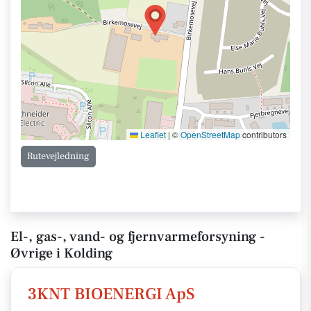
Leaflet
|
©
OpenStreetMap
contributors
Rutevejledning
El-, gas-, vand- og fjernvarmeforsyning -
Øvrige i Kolding
3KNT BIOENERGI ApS